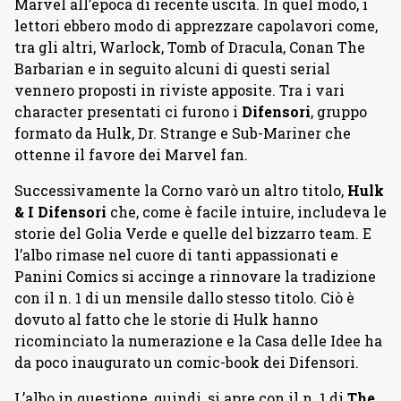
Marvel all’epoca di recente uscita. In quel modo, i
lettori ebbero modo di apprezzare capolavori come,
tra gli altri, Warlock, Tomb of Dracula, Conan The
Barbarian e in seguito alcuni di questi serial
vennero proposti in riviste apposite. Tra i vari
character presentati ci furono i
Difensori
, gruppo
formato da Hulk, Dr. Strange e Sub-Mariner che
ottenne il favore dei Marvel fan.
Successivamente la Corno varò un altro titolo,
Hulk
& I Difensori
che, come è facile intuire, includeva le
storie del Golia Verde e quelle del bizzarro team. E
l’albo rimase nel cuore di tanti appassionati e
Panini Comics si accinge a rinnovare la tradizione
con il n. 1 di un mensile dallo stesso titolo. Ciò è
dovuto al fatto che le storie di Hulk hanno
ricominciato la numerazione e la Casa delle Idee ha
da poco inaugurato un comic-book dei Difensori.
L’albo in questione, quindi, si apre con il n. 1 di
The