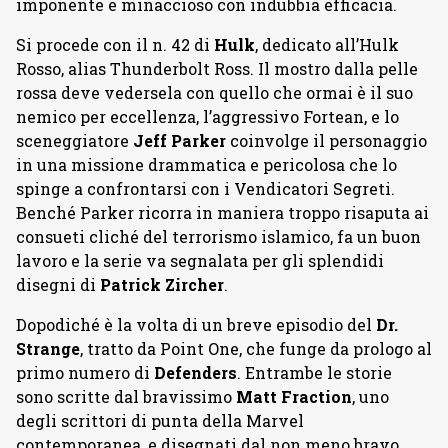
imponente e minaccioso con indubbia efficacia.
Si procede con il n. 42 di
Hulk
, dedicato all’Hulk
Rosso, alias Thunderbolt Ross. Il mostro dalla pelle
rossa deve vedersela con quello che ormai è il suo
nemico per eccellenza, l’aggressivo Fortean, e lo
sceneggiatore
Jeff Parker
coinvolge il personaggio
in una missione drammatica e pericolosa che lo
spinge a confrontarsi con i Vendicatori Segreti.
Benché Parker ricorra in maniera troppo risaputa ai
consueti cliché del terrorismo islamico, fa un buon
lavoro e la serie va segnalata per gli splendidi
disegni di
Patrick Zircher
.
Dopodiché è la volta di un breve episodio del
Dr.
Strange
, tratto da Point One, che funge da prologo al
primo numero di
Defenders
. Entrambe le storie
sono scritte dal bravissimo
Matt Fraction
, uno
degli scrittori di punta della Marvel
contemporanea, e disegnati dal non meno bravo