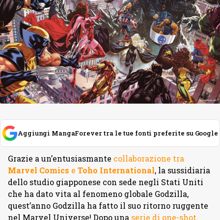
Aggiungi MangaForever tra le tue fonti preferite su Google
Grazie a un’entusiasmante
collaborazione tra
Marvel Comics
e
Toho International
, la sussidiaria
dello studio giapponese con sede negli Stati Uniti
che ha dato vita al fenomeno globale Godzilla,
quest’anno Godzilla ha fatto il suo ritorno ruggente
nel Marvel Universe! Dopo una
serie di one-shot