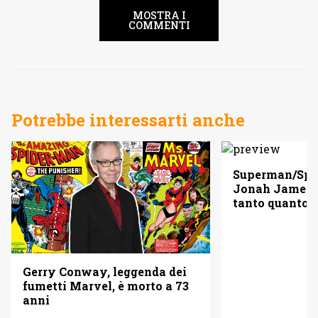
MOSTRA I
COMMENTI
Potrebbe interessarti anche
Superman/Spid
Jonah Jameso
tanto quanto 
Gerry Conway, leggenda dei
fumetti Marvel, è morto a 73
anni