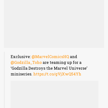
Exclusive:
@MarvelComicsHQ
and
@Godzilla_Toho
are teaming up for a
‘Godzilla Destroys the Marvel Universe’
miniseries.
https://t.co/gVjXwQ54Yh