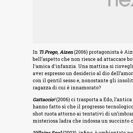
In
Ti Prego, Aizen
(2006) protagonista è Ai
bell’aspetto che non riesce ad attaccare bo
l‘amica d‘infanzia. Una mattina si risvegl
aver espresso un desiderio al dio dell’amo
con il gentil sesso e, nonostante gli insoli
ragazza di cui è innamorato?
Gattaccio!
(2006) ci trasporta a Edo, l’anti
hanno fatto sì che il progresso tecnologico
shot ruota attorno ai tentativi di un’imbra
misteriosa ladra che indossa un succinto 
Villains Soul
(2003), infine, è ambientato n