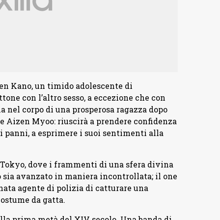
zen Kano, un timido adolescente di
ttone con l’altro sesso, a eccezione che con
ia nel corpo di una prosperosa ragazza dopo
re Aizen Myoo: riuscirà a prendere confidenza
ti panni, a esprimere i suoi sentimenti alla
ca Tokyo, dove i frammenti di una sfera divina
 sia avanzato in maniera incontrollata; il one
nata agente di polizia di catturare una
costume da gatta.
ella prima metà del XIV secolo. Una banda di