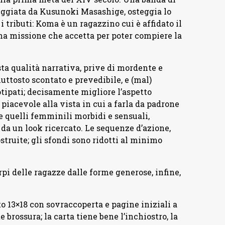
eggiata da Kusunoki Masashige, osteggia lo
ributi: Koma è un ragazzino cui è affidato il
na missione che accetta per poter compiere la
a qualità narrativa, prive di mordente e
uttosto scontato e prevedibile, e (mal)
tipati; decisamente migliore l’aspetto
 piacevole alla vista in cui a farla da padrone
e quelli femminili morbidi e sensuali,
 da un look ricercato. Le sequenze d’azione,
truite; gli sfondi sono ridotti al minimo
pi delle ragazze dalle forme generose, infine,
o 13×18 con sovraccoperta e pagine iniziali a
e brossura; la carta tiene bene l’inchiostro, la