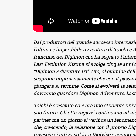
Dai produttori del grande successo internazio
l’ultima e imperdibile avventura di Taichi e 
franchise dei Digimon che ha segnato l’infan
Last Evolution Kizuna si svolge cinque anni dop
“Digimon Adventure tri”. Ora, al culmine dell’e
scoprono improvvisamente che con il passare 
giungerà al termine. Come si evolverà la relaz
dovranno guardare Digimon Adventure: Last E
Taichi è cresciuto ed è ora uno studente unive
suo futuro. Gli otto ragazzi continuano ad 
partner ma un giorno si verifica un fenomeno
che, crescendo, la relazione con il proprio D
rovescia si attiva sul loro Digivice e compre