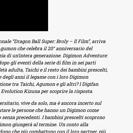
nale “Dragon Ball Super: Broly – Il Film”, arriva
Agumon che celebra il 20° anniversario del
zia di un’intera generazione. Digimon Adventure:
o gli eventi della serie di film in sei parti
tà adulta, Taichi e il resto dei bambini prescelti,
degli anni il legame con i loro Digimon
ione tra Taichi, Agumon e gli altri? I Digifan
volution Kizuna per scoprire la risposta.
rsitario, vive da solo, ma è ancora incerto sul
aiutare le persone che hanno un Digimon come
 senza precedenti. I bambini prescelti scoprono
igimon giungerà al termine. Un conto alla
ndono che più combattono con il loro partner, più