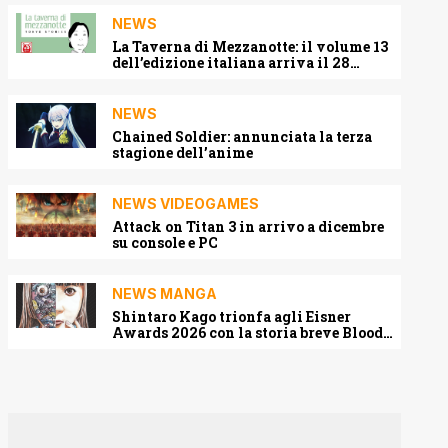
NEWS
La Taverna di Mezzanotte: il volume 13
dell’edizione italiana arriva il 28
agosto 2026
NEWS
Chained Soldier: annunciata la terza
stagione dell’anime
NEWS VIDEOGAMES
Attack on Titan 3 in arrivo a dicembre
su console e PC
NEWS MANGA
Shintaro Kago trionfa agli Eisner
Awards 2026 con la storia breve Blood
Harvest