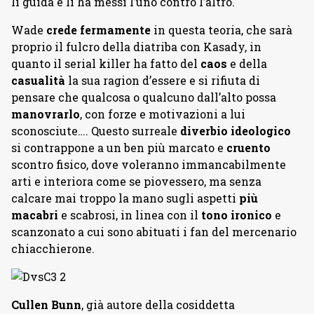
li guida e li ha messi l’uno contro l’altro.
Wade
crede fermamente
in questa teoria, che sarà
proprio il fulcro della diatriba con Kasady, in
quanto il serial killer ha fatto del
caos
e della
casualità
la sua ragion d’essere e si rifiuta di
pensare che qualcosa o qualcuno dall’alto possa
manovrarlo
, con forze e motivazioni a lui
sconosciute…. Questo surreale
diverbio ideologico
si contrappone a un ben più marcato e
cruento
scontro fisico, dove voleranno immancabilmente
arti e interiora come se piovessero, ma senza
calcare mai troppo la mano sugli aspetti
più
macabri
e scabrosi, in linea con il
tono ironico
e
scanzonato a cui sono abituati i fan del mercenario
chiacchierone.
Cullen Bunn
, già autore della cosiddetta