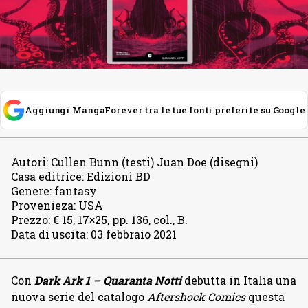
Aggiungi MangaForever tra le tue fonti preferite su Google
Autori
:
Cullen Bunn (testi) Juan Doe (disegni)
Casa editrice
:
Edizioni BD
Genere
:
fantasy
Provenieza
:
USA
Prezzo
:
€ 15, 17×25, pp. 136, col., B.
Data di uscita
:
03 febbraio 2021
Con
Dark Ark 1
– Quaranta Notti
debutta in Italia una
nuova serie del catalogo
Aftershock Comics
questa