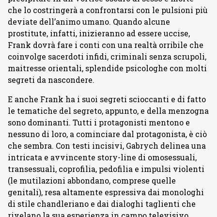
che lo costringerà a confrontarsi con le pulsioni più
deviate dell’animo umano. Quando alcune
prostitute, infatti, inizieranno ad essere uccise,
Frank dovrà fare i conti con una realtà orribile che
coinvolge sacerdoti infidi, criminali senza scrupoli,
maitresse orientali, splendide psicologhe con molti
segreti da nascondere.
E anche Frank ha i suoi segreti scioccanti e di fatto
le tematiche del segreto, appunto, e della menzogna
sono dominanti. Tutti i protagonisti mentono e
nessuno di loro, a cominciare dal protagonista, è ciò
che sembra. Con testi incisivi, Gabrych delinea una
intricata e avvincente story-line di omosessuali,
transessuali, coprofilia, pedofilia e impulsi violenti
(le mutilazioni abbondano, comprese quelle
genitali), resa altamente espressiva dai monologhi
di stile chandleriano e dai dialoghi taglienti che
rivelano la sua esperienza in campo televisivo.