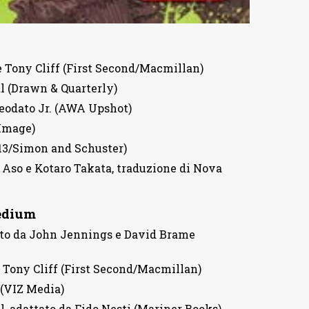
e Tony Cliff (First Second/Macmillan)
l (Drawn & Quarterly)
Deodato Jr. (AWA Upshot)
(Image)
 13/Simon and Schuster)
o Aso e Kotaro Takata, traduzione di Nova
medium
tato da John Jennings e David Brame
 Tony Cliff (First Second/Macmillan)
 (VIZ Media)
, adattato da Fido Nesti (Mariner Books)