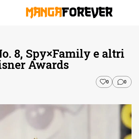
. 8, Spy×Family e altri
isner Awards
0
0