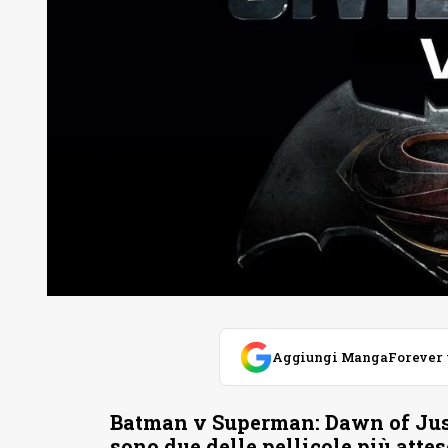
Aggiungi MangaForever tra
Batman v Superman: Dawn of Just
sono due delle pellicole più atte