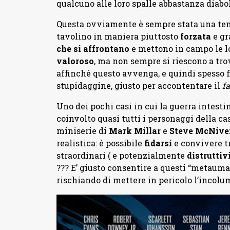
qualcuno alle loro spalle abbastanza diabo
Questa ovviamente è sempre stata una te
tavolino in maniera piuttosto
forzata
e gr
che si affrontano
e mettono in campo le lo
valoroso
, ma non sempre si riescono a tro
affinché questo avvenga, e quindi spesso f
stupidaggine, giusto per accontentare il
f
Uno dei pochi casi in cui la guerra intesti
coinvolto quasi tutti i personaggi della ca
miniserie di
Mark Millar
e
Steve McNive
realistica: è possibile
fidarsi
e convivere tr
straordinari ( e potenzialmente
distruttiv
??? E’ giusto consentire a questi “metauma
rischiando di mettere in pericolo l’incolum