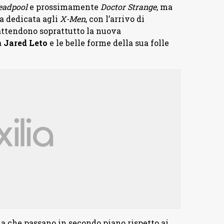
eadpool
e prossimamente
Doctor Strange
, ma
ia dedicata agli
X-Men
, con l’arrivo di
 attendono soprattutto la nuova
a
Jared Leto
e le belle forme della sua folle
ma che passano in secondo piano rispetto ai