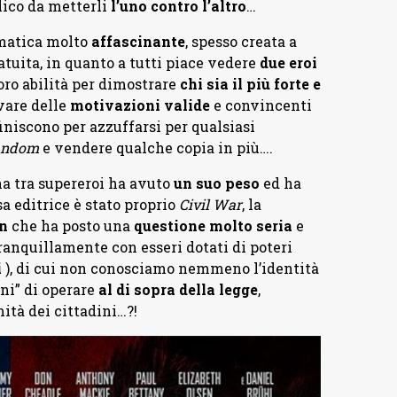
lico da metterli
l’uno contro l’altro
…
matica molto
affascinante
, spesso creata a
atuita, in quanto a tutti piace vedere
due eroi
ro abilità per dimostrare
chi sia il più forte e
vare delle
motivazioni valide
e convincenti
iniscono per azzuffarsi per qualsiasi
andom
e vendere qualche copia in più….
na tra supereroi ha avuto
un suo peso
ed ha
sa editrice è stato proprio
Civil War
, la
n
che ha posto una
questione molto seria
e
anquillamente con esseri dotati di poteri
i
), di cui non conosciamo nemmeno l’identità
ni” di operare
al di sopra della legge
,
ità dei cittadini…?!