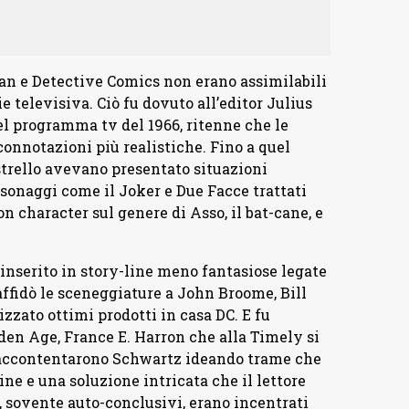
an e Detective Comics non erano assimilabili
e televisiva. Ciò fu dovuto all’editor Julius
el programma tv del 1966, ritenne che le
nnotazioni più realistiche. Fino a quel
strello avevano presentato situazioni
sonaggi come il Joker e Due Facce trattati
on character sul genere di Asso, il bat-cane, e
nserito in story-line meno fantasiose legate
 affidò le sceneggiature a John Broome, Bill
zzato ottimi prodotti in casa DC. E fu
den Age, France E. Harron che alla Timely si
 accontentarono Schwartz ideando trame che
ne e una soluzione intricata che il lettore
 sovente auto-conclusivi, erano incentrati