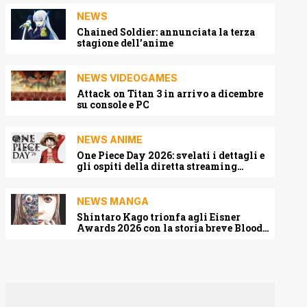
NEWS
Chained Soldier: annunciata la terza
stagione dell’anime
NEWS VIDEOGAMES
Attack on Titan 3 in arrivo a dicembre
su console e PC
NEWS ANIME
One Piece Day 2026: svelati i dettagli e
gli ospiti della diretta streaming
mondiale
NEWS MANGA
Shintaro Kago trionfa agli Eisner
Awards 2026 con la storia breve Blood
Harvest