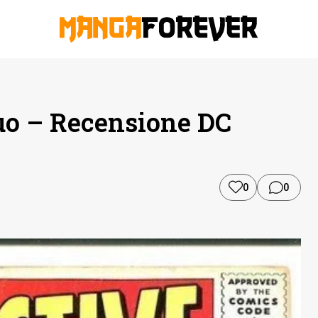
uo – Recensione DC
0
0