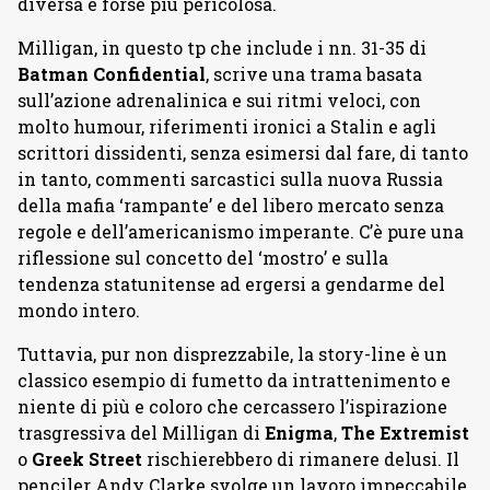
diversa e forse più pericolosa.
Milligan, in questo tp che include i nn. 31-35 di
Batman Confidential
, scrive una trama basata
sull’azione adrenalinica e sui ritmi veloci, con
molto humour, riferimenti ironici a Stalin e agli
scrittori dissidenti, senza esimersi dal fare, di tanto
in tanto, commenti sarcastici sulla nuova Russia
della mafia ‘rampante’ e del libero mercato senza
regole e dell’americanismo imperante. C’è pure una
riflessione sul concetto del ‘mostro’ e sulla
tendenza statunitense ad ergersi a gendarme del
mondo intero.
Tuttavia, pur non disprezzabile, la story-line è un
classico esempio di fumetto da intrattenimento e
niente di più e coloro che cercassero l’ispirazione
trasgressiva del Milligan di
Enigma
,
The Extremist
o
Greek Street
rischierebbero di rimanere delusi. Il
penciler Andy Clarke svolge un lavoro impeccabile