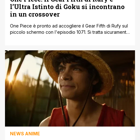
l’Ultra Istinto di Goku si incontrano
in un crossover
One Piece è pronto ad accogliere il Gear Fifth di Rufy sul
piccolo schermo con l'episodio 1071. Si tratta sicuramente
del momento più atteso di quest'anno dai fan del manga
di Eiichiro Oda. Ogni serie manga e anime ha tenuto i fan
sulle spine prima di mostrare finalmente i momenti più
culminanti diventati poi iconici. [']
NEWS ANIME