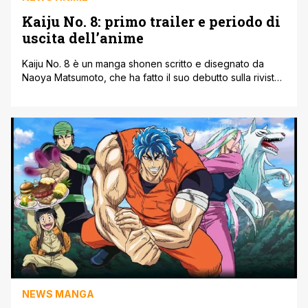
Kaiju No. 8: primo trailer e periodo di
uscita dell’anime
Kaiju No. 8 è un manga shonen scritto e disegnato da
Naoya Matsumoto, che ha fatto il suo debutto sulla rivista
digitale Shōnen Jump+ di Shūeisha a 2020. Nonostante
sia passato poco tempo da quando il manga di
Matsumoto è stato pubblicato, la serie shonen riceverà un
adattamento anime, prodotto dallo studio di animazione
Production IG. Si [']
NEWS MANGA