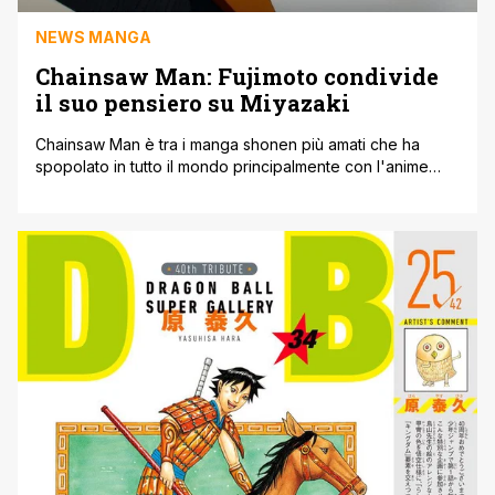
NEWS MANGA
Chainsaw Man: Fujimoto condivide
il suo pensiero su Miyazaki
Chainsaw Man è tra i manga shonen più amati che ha
spopolato in tutto il mondo principalmente con l'anime
dell'anno scorso. Ma con il presente articolo vogliamo
concentrarci sulle dichiarazioni di Tatsuki Fujimoto
indirizzate alla leggenda di Studio Ghibli, Hayao Miyazaki.
Il riferimento è arrivato dopo una considerazione che il
mangaka di Chainsaw Man stava [']