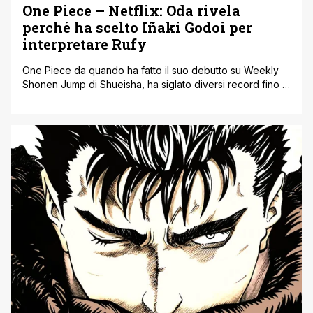
One Piece – Netflix: Oda rivela
perché ha scelto Iñaki Godoi per
interpretare Rufy
One Piece da quando ha fatto il suo debutto su Weekly
Shonen Jump di Shueisha, ha siglato diversi record fino a
diventare uno dei manga più famosi in tutto il mondo e
con il maggior numero di copie in circolazione. Eiichiro
Oda, il mangaka che si occupa delle scrittura e del
disegno del manga da [']