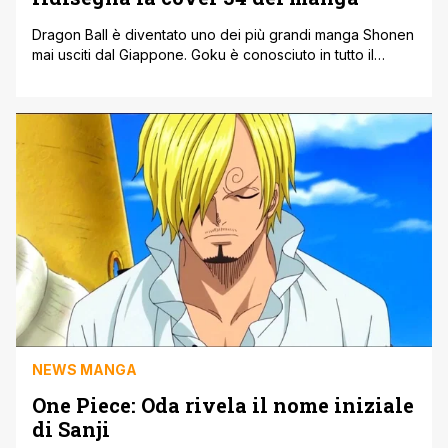
Dragon Ball è diventato uno dei più grandi manga Shonen
mai usciti dal Giappone. Goku è conosciuto in tutto il
mondo e la sua storia di origine ha quasi mezzo secolo.
Prima di questo traguardo, Dragon Ball compirà 40 anni
dal suo debutto ufficiale su Weekly Shonen Jump di
Shueisha l'anno prossimo. E per pubblicizzare [']
NEWS MANGA
One Piece: Oda rivela il nome iniziale
di Sanji