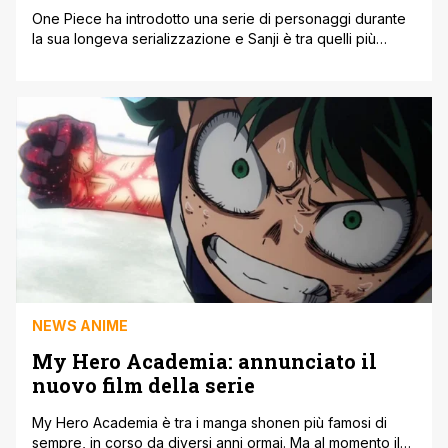
One Piece ha introdotto una serie di personaggi durante
la sua longeva serializzazione e Sanji è tra quelli più
famosi e amati dai fan. Con il presente articolo vogliamo
riportare che Oda, durante un'intervista risalente al 2015,
ha rivelato il nome iniziale di Sanji. Il mangaka si era
basato sulle sopracciglia vorticose di Sanji per [']
NEWS ANIME
My Hero Academia: annunciato il
nuovo film della serie
My Hero Academia è tra i manga shonen più famosi di
sempre, in corso da diversi anni ormai. Ma al momento il