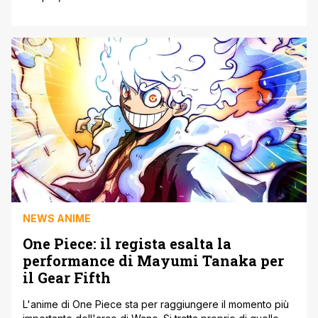
manga si trova nella sua fase finale e nonostante questo
ci sono diversi progetti in lavorazione. Oltre alla settima
stagione dell'anime, con il presente articolo vogliamo
riportare che un quarto nuovo film di [']
NEWS ANIME
One Piece: il regista esalta la
performance di Mayumi Tanaka per
il Gear Fifth
L'anime di One Piece sta per raggiungere il momento più