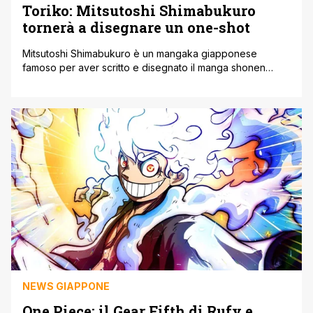
Toriko: Mitsutoshi Shimabukuro
tornerà a disegnare un one-shot
Mitsutoshi Shimabukuro è un mangaka giapponese
famoso per aver scritto e disegnato il manga shonen
Toriko. Si tratta di un manga shonen inizialmente
serializzato sulla famosa rivista Weekly Shōnen Jump di
Shūeisha, debuttando a maggio 2008. Successivamente,
però, si è conclusa a novembre 2016.Toriko ha ricevuto
un adattamento anime prodotto da Toei Animation,
trasmesso nel [']
NEWS GIAPPONE
One Piece: il Gear Fifth di Rufy e