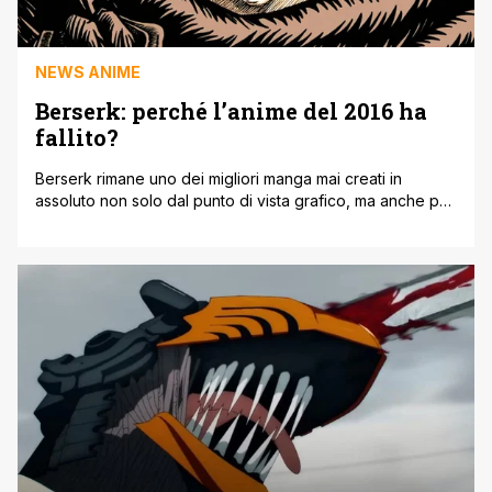
NEWS ANIME
Berserk: perché l’anime del 2016 ha
fallito?
Berserk rimane uno dei migliori manga mai creati in
assoluto non solo dal punto di vista grafico, ma anche per
la narrazione in generale. Guts e l'Armata dei Falchi
intrecciano una storia così tragica e brutale, al punto da
portare Berserk a diventare una serie leggendaria. Non a
caso si tratta di una delle serie [']