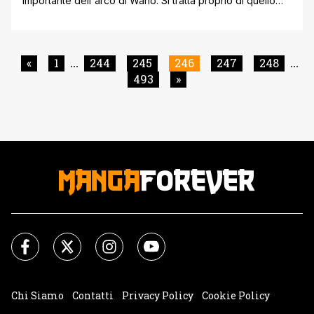
importante dell'arco di Wano. Si tratta proprio di quello
più atteso da tutti i fan, in quanto potranno vedere
finalmente sul piccolo schermo il Gear Fifth di Monkey D.
Rufy. E con il presente articolo vogliamo riportare che il
regista dell'episodio 1071 in arrivo questo [']
«
1
244
245
246
247
248
...
...
493
»
Chi Siamo
Contatti
Privacy Policy
Cookie Policy