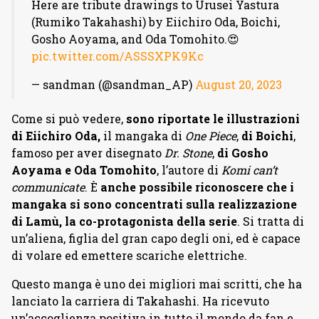
Here are tribute drawings to Urusei Yastura
(Rumiko Takahashi) by Eiichiro Oda, Boichi,
Gosho Aoyama, and Oda Tomohito.😍
pic.twitter.com/ASSSXPK9Kc
— sandman (@sandman_AP)
August 20, 2023
Come si può vedere,
sono riportate le illustrazioni
di Eiichiro Oda,
il mangaka di
One Piece
,
di Boichi
,
famoso per aver disegnato
Dr. Stone
,
di Gosho
Aoyama e Oda Tomohito
, l’autore di
Komi can’t
communicate
. È
anche possibile riconoscere che i
mangaka si sono concentrati sulla realizzazione
di Lamù, la co-protagonista della serie
. Si tratta di
un’aliena, figlia del gran capo degli oni, ed è capace
di volare ed emettere scariche elettriche.
Questo manga è uno dei migliori mai scritti, che ha
lanciato la carriera di Takahashi. Ha ricevuto
un’accoglienza positiva in tutto il mondo da fan e