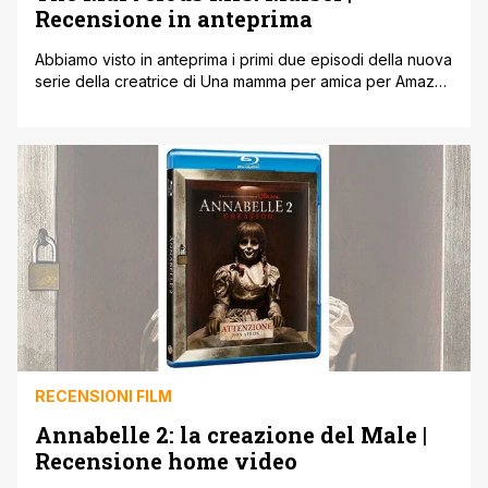
Recensione in anteprima
Abbiamo visto in anteprima i primi due episodi della nuova
serie della creatrice di Una mamma per amica per Amazon
e vi diciamo cosa aspettarvi. Amy Sherman-Palladino (Una
mamma per amica) ha colpito ancora. Questa volta su
Amazon. Sfornando The Marvelous Mrs. Maisel, una serie
piena di tutti gli elementi caratteristici del suo stile: dialoghi
[']
RECENSIONI FILM
Annabelle 2: la creazione del Male |
Recensione home video