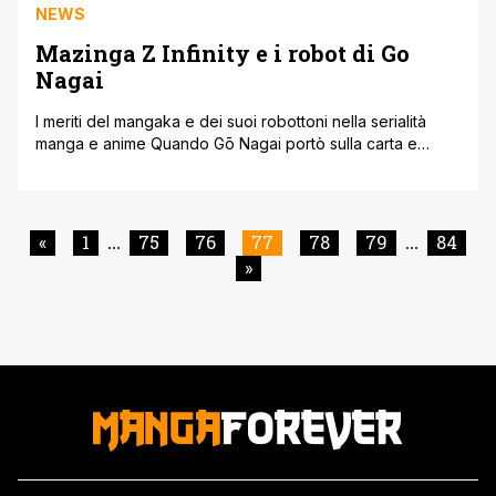
NEWS
Mazinga Z Infinity e i robot di Go
Nagai
I meriti del mangaka e dei suoi robottoni nella serialità
manga e anime Quando Gō Nagai portò sulla carta e
successivamente in tv Mazinga Z rivoluzionò
completamente i manga e gli anime. Non solo perché
inventò di fatto un genere, il mecha, che si basava su
robottoni che venivano pilotati all’interno da persone
«
1
75
76
77
78
79
84
...
...
umane. Prima [']
»