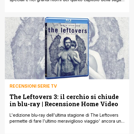
veri punti di forza del film. Il quinto (e forse ultimo)
capitolo della fortunatissima saga Disney di Pirati dei
Caraibi, La Vendetta di Salazar, arriva anche in home
video e presenta una versione in blu-ray 3d coloratissima
[']
RECENSIONI SERIE TV
The Leftovers 3: il cerchio si chiude
in blu-ray | Recensione Home Video
L'edizione blu-ray dell'ultima stagione di The Leftovers
permette di fare l'ultimo meraviglioso viaggio' ancora una
volta. Un vero e proprio viaggio interiore è quello che
permette di fare la serie tv The Leftovers, non