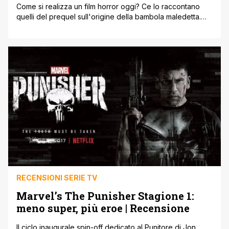
Come si realizza un film horror oggi? Ce lo raccontano
quelli del prequel sull'origine della bambola maledetta.
Quello che James Wan ha creato, all'inizio senza davvero
saperlo, nel 2013 con The Conjuring è stata una nuova
frontiera dell'horror, che fosse classico ma allo stesso
tempo moderno e gettasse varie basi e storie da poter
esplorare [']
RECENSIONI SERIE TV
Marvel’s The Punisher Stagione 1:
meno super, più eroe | Recensione
Il ciclo inaugurale spin-off dedicato al Punitore di Jon