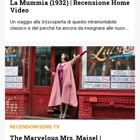
La Mummia (1932) | Recensione Home
Video
Un viaggio alla (ri)scoperta di questo intramontabile
classico e del perché ha ancora da insegnare alle nuove
produzioni. Con la riproposta dei classici Mostri della
Universal Pictures – che fecero la fortuna dello Studio
dagli anni '20 in poi ' in home video, ecco che gli
spettatori hanno modo di (ri)appassionarsi a vecchi
intramontabili classici [']
RECENSIONI SERIE TV
The Marvelous Mrs. Maisel |