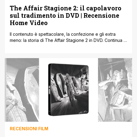
The Affair Stagione 2: il capolavoro
sul tradimento in DVD | Recensione
Home Video
Il contenuto è spettacolare, la confezione e gli extra
meno: la storia di The Affair Stagione 2 in DVD. Continua la
storia del tradimento dello scrittore Noah Solloway
(Dominic West) e della cameriera Alison Lockhart (Ruth
Wilson) nel suo capitolo più compiuto e meglio riuscito: 12
episodi in 4 dischi da riscoprire e rivedere in [']
RECENSIONI FILM