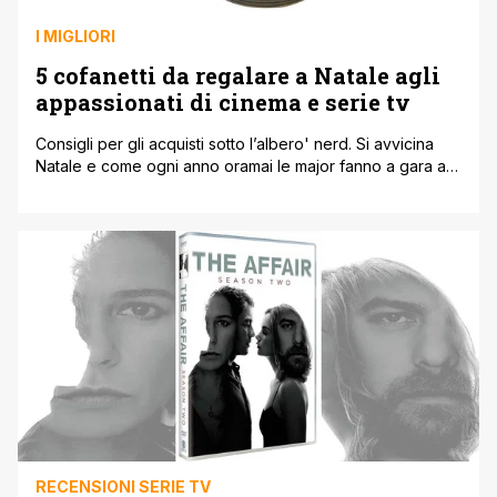
I MIGLIORI
5 cofanetti da regalare a Natale agli
appassionati di cinema e serie tv
Consigli per gli acquisti sotto l’albero' nerd. Si avvicina
Natale e come ogni anno oramai le major fanno a gara a
chi tirerà fuori dal cilindro il cofanetto più originale e
accattivante ' in edizione limitata o meno ' che farà la
gioia degli appassionati e collezionisti in ascolto.
Quest’anno si sono superati e noi [']
RECENSIONI SERIE TV