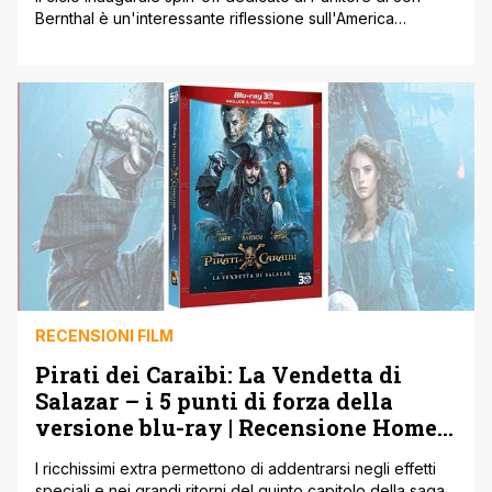
Bernthal è un'interessante riflessione sull'America
trumpiana. 'Devi capire una cosa su di me. Io avevo due
famiglie. Avevo Maria, avevo i bambini e avevo la mia
unità. Ero un padre, un marito, ma anche un Marine. E
amavo essere un Marine. Mi piaceva quella vita. C'erano
[']
RECENSIONI FILM
Pirati dei Caraibi: La Vendetta di
Salazar – i 5 punti di forza della
versione blu-ray | Recensione Home
Video
I ricchissimi extra permettono di addentrarsi negli effetti
speciali e nei grandi ritorni del quinto capitolo della saga,