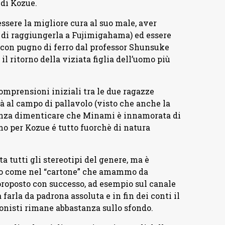
 di Kozue.
ssere la migliore cura al suo male, aver
o di raggiungerla a Fujimigahama) ed essere
 con pugno di ferro dal professor Shunsuke
l ritorno della viziata figlia dell’uomo più
omprensioni iniziali tra le due ragazze
à al campo di pallavolo (visto che anche la
enza dimenticare che Minami è innamorata di
mo per Kozue é tutto fuorchè di natura
 tutti gli stereotipi del genere, ma è
rio come nel “cartone” che amammo da
iproposto con successo, ad esempio sul canale
a farla da padrona assoluta e in fin dei conti il
gonisti rimane abbastanza sullo sfondo.