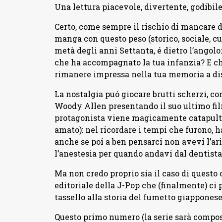
Una lettura piacevole, divertente, godibil
Certo, come sempre il rischio di mancare d
manga con questo peso (storico, sociale, cu
metà degli anni Settanta, é dietro l’angol
che ha accompagnato la tua infanzia? E ch
rimanere impressa nella tua memoria a di
La nostalgia puó giocare brutti scherzi, c
Woody Allen presentando il suo ultimo film 
protagonista viene magicamente catapulta
amato): nel ricordare i tempi che furono, ha
anche se poi a ben pensarci non avevi l’ar
l’anestesia per quando andavi dal dentist
Ma non credo proprio sia il caso di questo 
editoriale della J-Pop che (finalmente) ci
tassello alla storia del fumetto giapponese
Questo primo numero (la serie sarà compost