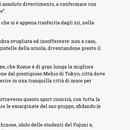
 di assoluto divertimento, a confermare con
e”.
e si è appena trasferita dagli zii, nella
mbra svogliata ed insofferente: non a caso,
ppistelle della scuola, diventandone presto il
nze, che Kozue é di gran lunga la migliore
iene dal prestigioso Mehio di Tokyo, cittá dove
erire in una tranquilla città di mare per
ttraverso questo sport riuscirá, con tutta la
are le emarginate del suo gruppo, sfidando (e
inose, idolo delle studenti del Fujimi e,