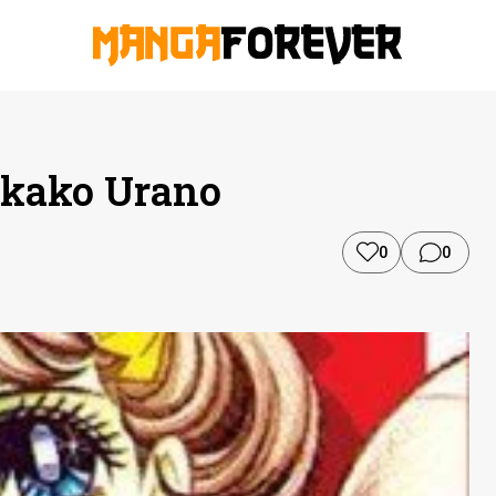
hikako Urano
0
0