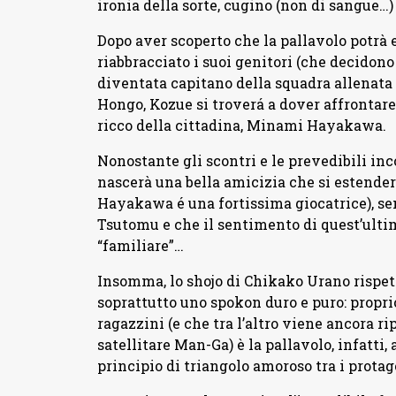
ironia della sorte, cugino (non di sangue…)
Dopo aver scoperto che la pallavolo potrà e
riabbracciato i suoi genitori (che decidon
diventata capitano della squadra allenata
Hongo, Kozue si troverá a dover affrontare i
ricco della cittadina, Minami Hayakawa.
Nonostante gli scontri e le prevedibili inc
nascerà una bella amicizia che si estender
Hayakawa é una fortissima giocatrice), s
Tsutomu e che il sentimento di quest’ulti
“familiare”…
Insomma, lo shojo di Chikako Urano rispetta
soprattutto uno spokon duro e puro: prop
ragazzini (e che tra l’altro viene ancora r
satellitare Man-Ga) è la pallavolo, infatti, 
principio di triangolo amoroso tra i prota