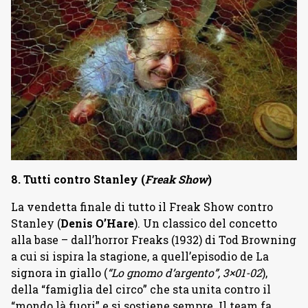
8. Tutti contro Stanley (
Freak Show
)
La vendetta finale di tutto il Freak Show contro
Stanley (
Denis O’Hare
). Un classico del concetto
alla base – dall’horror Freaks (1932) di Tod Browning
a cui si ispira la stagione, a quell’episodio de La
signora in giallo (
“Lo gnomo d’argento”, 3×01-02
),
della “famiglia del circo” che sta unita contro il
“mondo là fuori” e si sostiene sempre. Il team fa