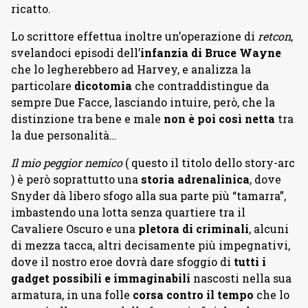
ricatto.
Lo scrittore effettua inoltre un’operazione di
retcon
,
svelandoci episodi dell’
infanzia di Bruce Wayne
che lo legherebbero ad Harvey, e analizza la
particolare
dicotomia
che contraddistingue da
sempre Due Facce, lasciando intuire, però, che la
distinzione tra bene e male
non è poi così netta
tra
la due personalità…
Il mio peggior nemico
( questo il titolo dello story-arc
) è però soprattutto una
storia adrenalinica
, dove
Snyder dà libero sfogo alla sua parte più “tamarra”,
imbastendo una lotta senza quartiere tra il
Cavaliere Oscuro e una
pletora di criminali
, alcuni
di mezza tacca, altri decisamente più impegnativi,
dove il nostro eroe dovrà dare sfoggio di
tutti i
gadget possibili
e immaginabili
nascosti nella sua
armatura, in una folle
corsa contro il tempo
che lo