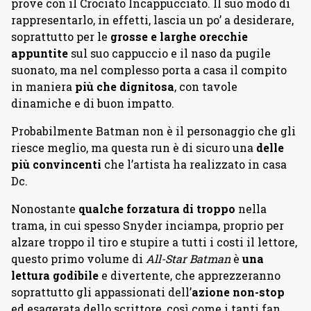
prove con il Crociato Incappucciato. Il suo modo di
rappresentarlo, in effetti, lascia un po’ a desiderare,
soprattutto per le
grosse e larghe orecchie
appuntite
sul suo cappuccio e il naso da pugile
suonato, ma nel complesso porta a casa il compito
in maniera
più che dignitosa
, con tavole
dinamiche e di buon impatto.
Probabilmente Batman non è il personaggio che gli
riesce meglio, ma questa run è di sicuro una
delle
più convincenti
che l’artista ha realizzato in casa
Dc.
Nonostante
qualche forzatura di troppo
nella
trama, in cui spesso Snyder inciampa, proprio per
alzare troppo il tiro e stupire a tutti i costi il lettore,
questo primo volume di
All-Star Batman
è
una
lettura godibile
e divertente, che apprezzeranno
soprattutto gli appassionati dell’
azione non-stop
ed esagerata dello scrittore, così come i tanti fan