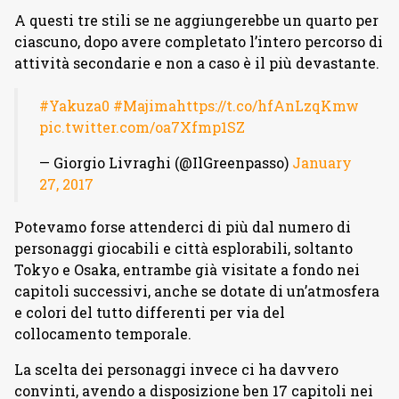
A questi tre stili se ne aggiungerebbe un quarto per
ciascuno, dopo avere completato l’intero percorso di
attività secondarie e non a caso è il più devastante.
#Yakuza0
#Majima
https://t.co/hfAnLzqKmw
pic.twitter.com/oa7Xfmp1SZ
— Giorgio Livraghi (@IlGreenpasso)
January
27, 2017
Potevamo forse attenderci di più dal numero di
personaggi giocabili e città esplorabili, soltanto
Tokyo e Osaka, entrambe già visitate a fondo nei
capitoli successivi, anche se dotate di un’atmosfera
e colori del tutto differenti per via del
collocamento temporale.
La scelta dei personaggi invece ci ha davvero
convinti, avendo a disposizione ben 17 capitoli nei