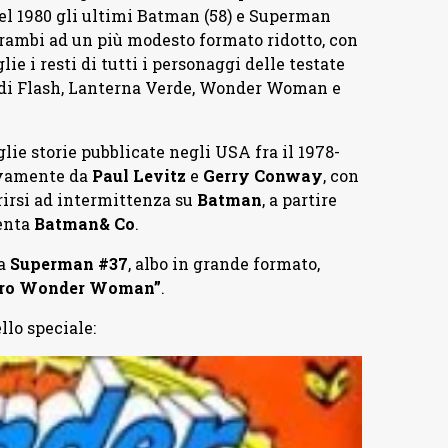
del 1980 gli ultimi Batman (58) e Superman
rambi ad un più modesto formato ridotto, con
e i resti di tutti i personaggi delle testate
 di Flash, Lanterna Verde, Wonder Woman e
lie storie pubblicate negli USA fra il 1978-
ivamente da
Paul Levitz
e
Gerry Conway
,
con
rirsi ad intermittenza su
Batman
, a partire
enta
Batman& Co
.
 a
Superman #37
, albo in grande formato,
tro Wonder Woman”
.
llo speciale: