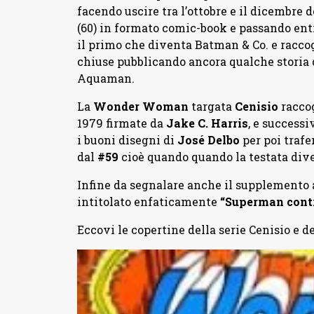
facendo uscire tra l’ottobre e il dicembre 
(60) in formato comic-book e passando ent
il primo che diventa Batman & Co. e raccogli
chiuse pubblicando ancora qualche storia
Aquaman.
La
Wonder Woman
targata
Cenisio
raccog
1979 firmate da
Jake C. Harris
, e success
i buoni disegni di
José Delbo
per poi trafe
dal
#59
cioè quando quando la testata div
Infine da segnalare anche il supplemento
intitolato enfaticamente
“Superman con
Eccovi le copertine della serie Cenisio e de