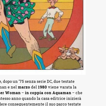
e, dopo un ’75 senza serie DC, due testate
man e nel
marzo
del
1980
viene varata la
er Woman
–
in coppia con Aquaman
– che
 stesso anno quando la casa editrice inizierà
iudere conseguentemente il suo parco testate