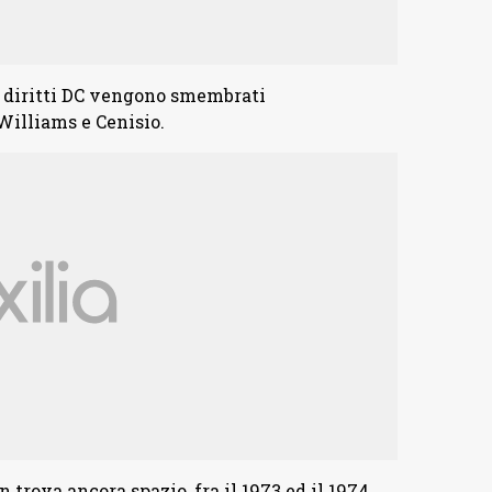
70 i diritti DC vengono smembrati
Williams e Cenisio.
rova ancora spazio, fra il 1973 ed il 1974