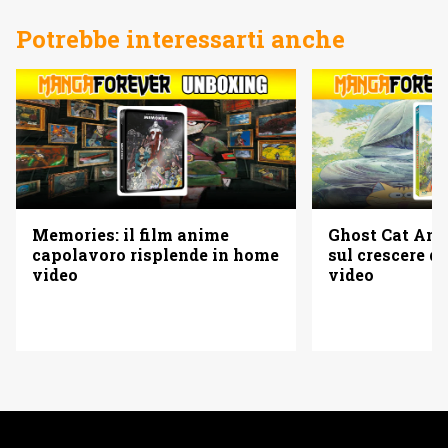
Potrebbe interessarti anche
Memories: il film anime
Ghost Cat Anzu
capolavoro risplende in home
sul crescere d
video
video