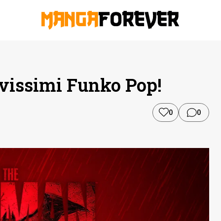
ovissimi Funko Pop!
0
0