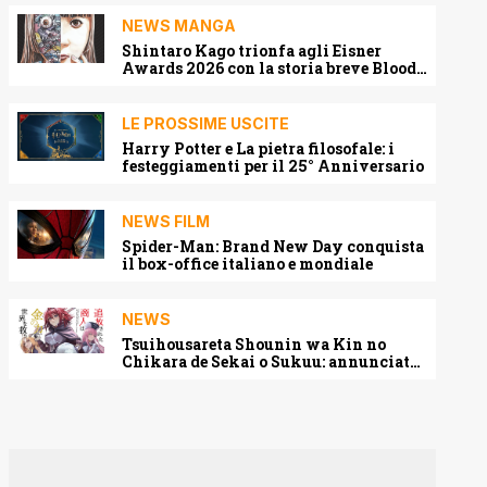
NEWS MANGA
Shintaro Kago trionfa agli Eisner
Awards 2026 con la storia breve Blood
Harvest
LE PROSSIME USCITE
Harry Potter e La pietra filosofale: i
festeggiamenti per il 25° Anniversario
NEWS FILM
Spider-Man: Brand New Day conquista
il box-office italiano e mondiale
NEWS
Tsuihousareta Shounin wa Kin no
Chikara de Sekai o Sukuu: annunciato
l’adattamento anime