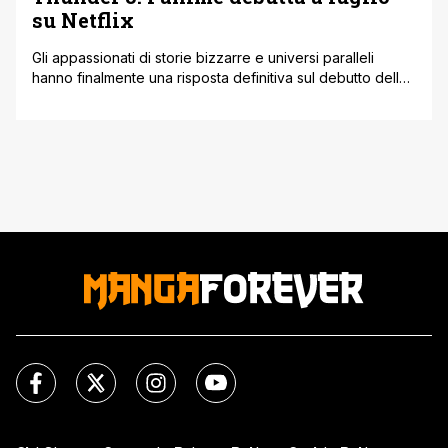
su Netflix
Gli appassionati di storie bizzarre e universi paralleli
hanno finalmente una risposta definitiva sul debutto della
serie. Il particolare Thunder 3, l'apprezzato manga
fantascientifico partorito dalla mente di Yuki Ikeda, si
prepara a sbarcare in televisione il prossimo 8 luglio
all'interno del blocco +Ultra del network Fuji TV. Ma la
notizia che farà saltare sulla [']