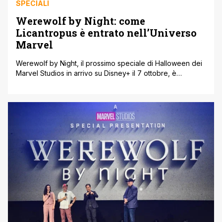
SPECIALI
Werewolf by Night: come
Licantropus è entrato nell’Universo
Marvel
Werewolf by Night, il prossimo speciale di Halloween dei
Marvel Studios in arrivo su Disney+ il 7 ottobre, è
l’adattamento del celebre personaggio Marvel noto in
Italia come Licantropus. Si tratta di un personaggio
estremamente longevo, introdotto nel 1972 su Marvel
Spotlight #2, e che da allora compare periodicamente
nelle pagine dei vari fumetti Marvel. [']