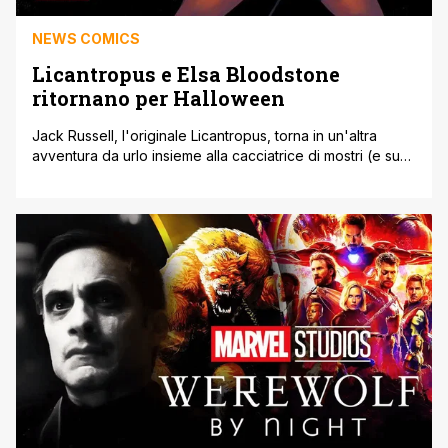
NEWS COMICS
Licantropus e Elsa Bloodstone
ritornano per Halloween
Jack Russell, l'originale Licantropus, torna in un'altra
avventura da urlo insieme alla cacciatrice di mostri (e sua
ex ragazza) Elsa Bloodstone. Il tormentato eroe Marvel ha
conquistato l'immaginazione dei fan nello speciale dei
Marvel Studios Licantropus (Werewolf By Night) su
Disney+ lo scorso anno, e ora vedrà nuovamente sorgere
la luna sulla sua prossima saga [']