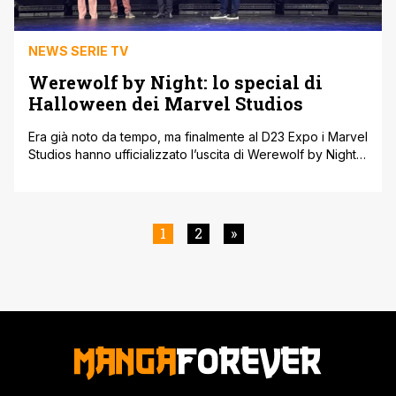
NEWS SERIE TV
Werewolf by Night: lo special di
Halloween dei Marvel Studios
Era già noto da tempo, ma finalmente al D23 Expo i Marvel
Studios hanno ufficializzato l’uscita di Werewolf by Night,
lo special di Halloween che sarà disponibile dal 7 ottobre
su Disney+. In occasione del panel dedicato ai Marvel
Studios condotto da Kevin Feige in persona è stato
proiettato il primo teaser trailer di Werewolf [']
1
2
»