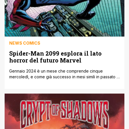
NEWS COMICS
Spider-Man 2099 esplora il lato
horror del futuro Marvel
Gennaio 2024 è un mese che comprende cinque
mercoledì, e come già successo in mesi simili in passato la
Marvel pubblicherà una miniserie settimanale dedicata a
Spider-Man 2099, che questa volta incontrerà varie
versioni future dei classici personaggi horror della casa
editrice. Ancora una volta scritta da Steve Orlando (già
autore delle ultime due miniserie [']