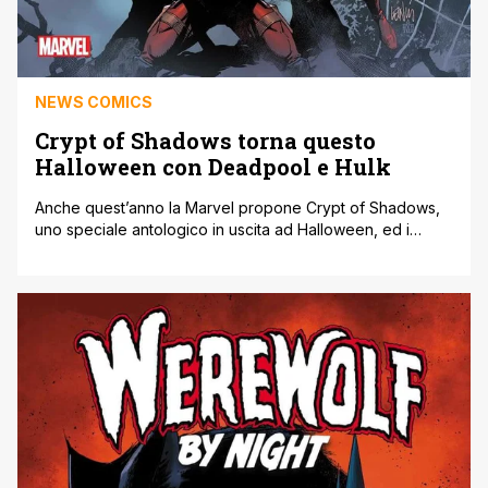
NEWS COMICS
Crypt of Shadows torna questo
Halloween con Deadpool e Hulk
Anche quest’anno la Marvel propone Crypt of Shadows,
uno speciale antologico in uscita ad Halloween, ed i
personaggi coinvolti saranno Deadpool, Hulk, Scarlet
Witch e Daredevil. Come l’anno scorso, Crypt of Shadows
vedrà come narratore Victor Strange, il fratello di Stephen
intrappolato in uno specchio del Sanctum Sanctorum, in
una storia contenitore scritta da Al [']