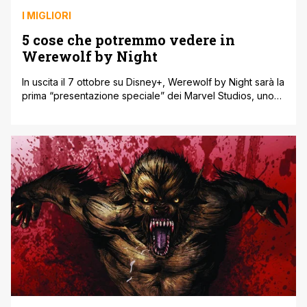
I MIGLIORI
5 cose che potremmo vedere in
Werewolf by Night
In uscita il 7 ottobre su Disney+, Werewolf by Night sarà la
prima “presentazione speciale” dei Marvel Studios, uno
speciale di durata poco meno inferiore di un’ora (52
minuti secondo gli ultimi report) in cui potremo vedere
tutta una serie di nuovi personaggi nel Marvel Cinematic
Universe. Oltre ad essere una delle prime incursioni dei
[']