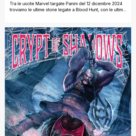
Tra le uscite Marvel targate Panini del 12 dicembre 2024
troviamo le ultime storie legate a Blood Hunt, con le ultime
Storie Insanguinate di Black Panther, Dr. Strange, Moon
Knight, Bloodline e della Strange Academy, oltre al
volume dedicato ai Midnight Sons (con i Ghost Riders,
Union Jack e Licantropus) e all’antologia Blood Hunters.
Inoltre [']