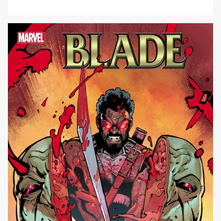
speciale di CRYPT OF SHADOWS! L’annual one-shot
antologico che mette in luce i personaggi mistici,
mostruosi e decisamente terrificanti dell'Universo Marvel
torna per un altro anno di orrori, e questa volta Agatha
Harkness fa da padrona di [']