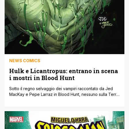
NEWS COMICS
Hulk e Licantropus: entrano in scena
i mostri in Blood Hunt
Sotto il regno selvaggio dei vampiri raccontato da Jed
MacKay e Pepe Larraz in Blood Hunt, nessuno sulla Terra
è al sicuro dalla loro insaziabile sete di sangue, nemmeno
due degli esseri più temibili della Marvel: Hulk e
Licantropus! Le creature della notte proveranno
coraggiosamente ad affondare i denti in queste leggende
dell'orrore in due [']