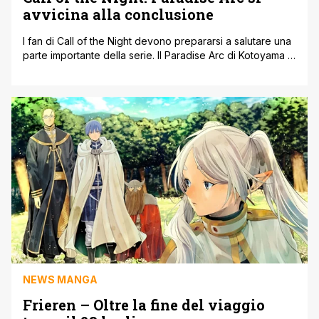
avvicina alla conclusione
I fan di Call of the Night devono prepararsi a salutare una
parte importante della serie. Il Paradise Arc di Kotoyama si
chiuderà il 27 agosto 2025, sul numero 39 di Weekly
Shonen Sunday. Una data importante per i fan, visto che
questa parte della storia ha conquistato tanti lettori con le
sue notti piene [']
NEWS MANGA
Frieren – Oltre la fine del viaggio