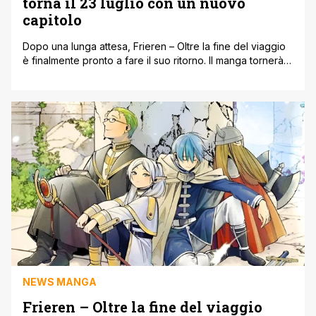
torna il 23 luglio con un nuovo
capitolo
Dopo una lunga attesa, Frieren – Oltre la fine del viaggio
è finalmente pronto a fare il suo ritorno. Il manga tornerà
con un nuovo capitolo il 23 luglio, ponendo fine alla
pausa iniziata all’inizio di quest’anno. La notizia è stata
confermata in modo ufficiale, dando sollievo a chi temeva
uno stop ancora più lungo. [']
NEWS MANGA
Frieren – Oltre la fine del viaggio