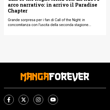
arco narrativo: in arrivo il Paradise
Chapter
Grande sorpresa per i fan di Call of the Night: in
concomitanza con l’uscita della seconda stagione
dell’anime, è stato annunciato il ritorno del manga con un
nuovo arco narrativo, intitolato Call of the Night: Paradise
Chapter. Il debutto è previsto per il 2 luglio sulle pagine di
Weekly Shonen Sunday, rivista che ha ospitato [']