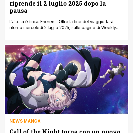
riprende il 2 luglio 2025 dopo la
pausa
L’attesa è finita: Frieren – Oltre la fine del viaggio farà
ritorno mercoledì 2 luglio 2025, sulle pagine di Weekly
Shōnen Sunday. Dopo una pausa di qualche mese dettata
da necessità editoriali, autori e fan possono finalmente
tirare un sospiro di sollievo. Quella data segna il momento
in cui la delicata narrazione di Kanehito Yamada [']
NEWS MANGA
Call of the Night torna con un nuovo