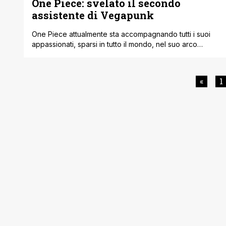
One Piece: svelato il secondo
assistente di Vegapunk
One Piece attualmente sta accompagnando tutti i suoi
appassionati, sparsi in tutto il mondo, nel suo arco
narrativo finale. Dopo le vicende di Wano sono molte le
cose che stanno succedendo in questo tratto finale.
Dopo aver sconfitto due dei quattro Imperatori, Kaido e
«
1
Big Mom, Rufy è diventato il nuovo Imperatore del mare
insieme [']