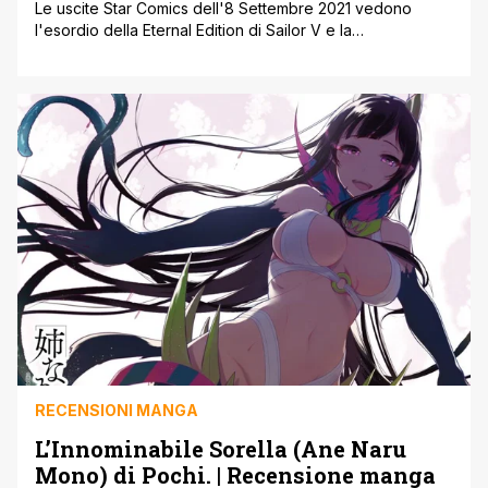
Le uscite Star Comics dell'8 Settembre 2021 vedono
l'esordio della Eternal Edition di Sailor V e la
pubblicazione dei nuovi volumi di serie manga come
Demon Slayer, Kaguya-sama e Vigilantes ' My Hero
Academia Illegals. A seguire tutte le uscite Star Comics in
arrivo in fumetteria, edicola e online Mercoledì 8
Settembre 2021; qui gli [']
RECENSIONI MANGA
L’Innominabile Sorella (Ane Naru
Mono) di Pochi. | Recensione manga