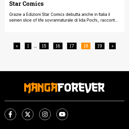
Star Comics
Grazie a Edizioni Star Comics debutta anche in Italia il
seinen slice of life sovrannaturale di Iida Pochi., racconto
che mescola malinconicamente romanticismo, orrore e
malizia grazie al calore dei sentimenti umani dell'orfano
Yu e dell'affascinante demonessa Chiyo che accetta di
diventare la sua sorellona. Il 27 Marzo 2019 Edizioni Star
«
1
15
16
17
18
19
»
...
Comics ha pubblicato il [']