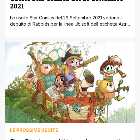
2021
Le uscite Star Comics del 29 Settembre 2021 vedono il
debutto di Rabbids per la linea Ubisoft dell'etichetta Astra
e la serie manga Uzaki-chan Wants to Hang Out! di Take.
Proseguono inoltre Edens Zero e My Hero Academia. Le
uscite Star Comics del 29 Settembre 2021 A SILENT VOICE
– ULTIMATE BOX di Yoshitoki Oima [']
LE PROSSIME USCITE