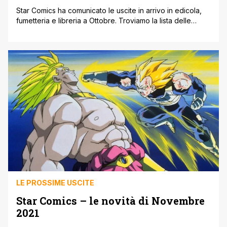
Star Comics ha comunicato le uscite in arrivo in edicola,
fumetteria e libreria a Ottobre. Troviamo la lista delle
novità a seguire, qui gli ultimi annunci Star Comics. USCITE
STAR COMICS 29 SETTEMBRE 2021 A SILENT VOICE –
ULTIMATE BOX Yoshitoki Oima 11,5'17,5, B, b/n, con
sovraccoperta, € 45,00 Questo box contiene la serie
completa, [']
LE PROSSIME USCITE
Star Comics – le novità di Novembre
2021