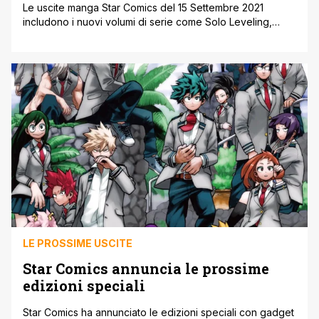
Le uscite manga Star Comics del 15 Settembre 2021
includono i nuovi volumi di serie come Solo Leveling,
Detective Conan vs Uomini in Nero e The Ancient Magus
Bride. Di seguito tutte le uscite manga Star Comics del 15
Settembre 2021, qui gli ultimi annunci. Le uscite manga
Star Comics del 15 Settembre 2021 MANHWA [']
LE PROSSIME USCITE
Star Comics annuncia le prossime
edizioni speciali
Star Comics ha annunciato le edizioni speciali con gadget