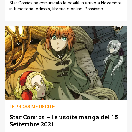
Star Comics ha comunicato le novità in arrivo a Novembre
in fumetteria, edicola, libreria e online. Possiamo
consultarle di seguito, mentre qui possiamo ripassare gli
ultimi annunci Star Comics. Le novità Star Comics del 29
Ottobre 2021 ON OR OFF n.1 di A1 € 13,90 Tre cartoline e
un set di sticker allegati al volume [']
LE PROSSIME USCITE
Star Comics – le uscite manga del 15
Settembre 2021