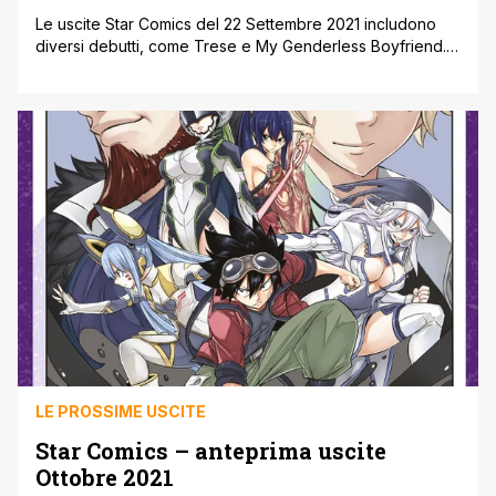
Le uscite Star Comics del 22 Settembre 2021 includono
diversi debutti, come Trese e My Genderless Boyfriend.
Di seguito le uscite di Mercoledì 22 Settembre, qui gli
ultimi annunci. Le uscite Star Comics del 22 Settembre
2021 ' Novità SUPER DRAGON BALL HEROES – UNIVERSE
MISSION!! n.1 di Yoshitaka Nagayama € 4,50 Mentre sono
intenti [']
LE PROSSIME USCITE
Star Comics – anteprima uscite
Ottobre 2021