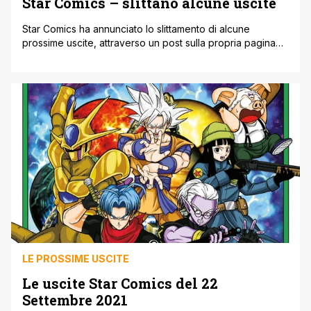
Star Comics – slittano alcune uscite
Star Comics ha annunciato lo slittamento di alcune
prossime uscite, attraverso un post sulla propria pagina
Facebook ufficiale. Nella nota Star Comics comunica:
Comunichiamo che alcune nostre future uscite subiranno
uno slittamento per motivi di carattere tecnico. ERNEST '
REBECCA 7 ' SALVATE IL SIGNOR REBAUD!, previsto per il
29 settembre, sarà disponibile dal 27 [']
LE PROSSIME USCITE
Le uscite Star Comics del 22
Settembre 2021