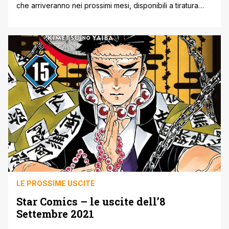
che arriveranno nei prossimi mesi, disponibili a tiratura
limitata in in fumetteria, libreria e store online. Si parte il 27
Ottobre 2021 con il romanzo del film anime My Hero
Academia The Movie Heroes:Rising, che avrà in allegato
con il libretto Heroes:Rising Vol. R. Di seguito tutti i [']
LE PROSSIME USCITE
Star Comics – le uscite dell’8
Settembre 2021