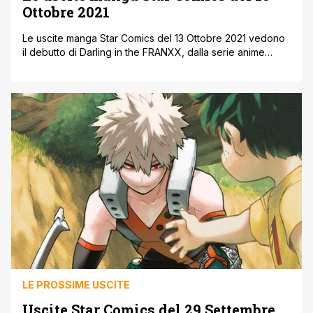
Ottobre 2021
Le uscite manga Star Comics del 13 Ottobre 2021 vedono
il debutto di Darling in the FRANXX, dalla serie anime
omonima trasmessa su Crunchyroll. Proseguono, tra gli
altri, Mao e Detective Conan. A seguire le uscite, qui gli
ultimi annunci. Le uscite manga Star Comics del 13 Ottobre
2021 DARLING IN THE FRANXX 1 di [']
LE PROSSIME USCITE
Uscite Star Comics del 29 Settembre