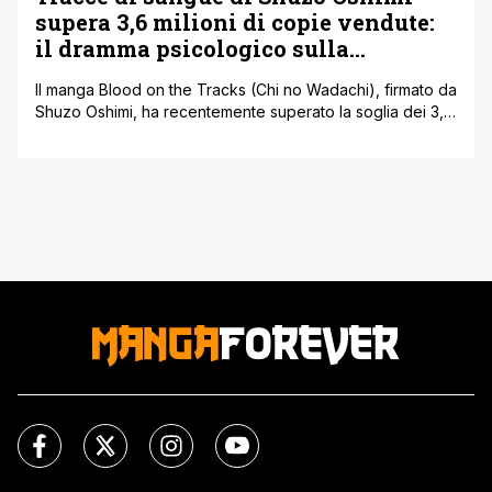
supera 3,6 milioni di copie vendute:
il dramma psicologico sulla
maternità conquista il mondo
Il manga Blood on the Tracks (Chi no Wadachi), firmato da
Shuzo Oshimi, ha recentemente superato la soglia dei 3,6
milioni di copie in circolazione in tutto il mondo,
includendo sia le edizioni cartacee che quelle digitali. Il
dato conferma il crescente successo dell’opera, che si è
imposta nel panorama internazionale come uno dei
drammi [']