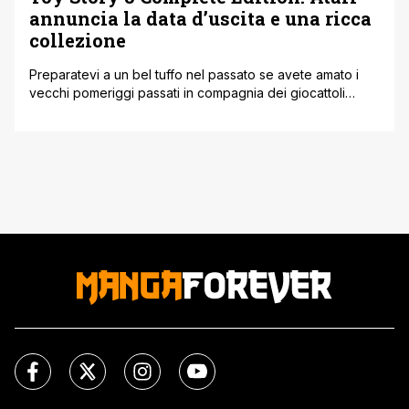
annuncia la data d’uscita e una ricca
collezione
Preparatevi a un bel tuffo nel passato se avete amato i
vecchi pomeriggi passati in compagnia dei giocattoli
Pixar. Atari ha appena sganciato una bomba nostalgica
niente male, annunciando una collaborazione con i
ragazzi di Digital Eclipse per riportare alla luce Toy Story
3 Complete Edition. Parliamo del restauro completo di
quel piccolo gioiello uscito [']