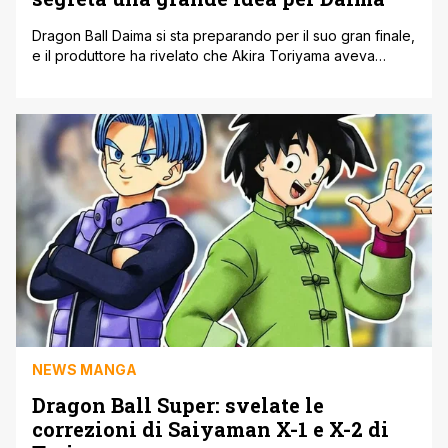
Dragon Ball Daima si sta preparando per il suo gran finale,
e il produttore ha rivelato che Akira Toriyama aveva
aspettato anni per rivelare come le orecchie a punta
fossero legate al Reame dei Demoni. Dragon Ball Daima
giungerà al termine con il suo episodio finale più avanti
questo mese, e il produttore si è [']
NEWS MANGA
Dragon Ball Super: svelate le
correzioni di Saiyaman X-1 e X-2 di