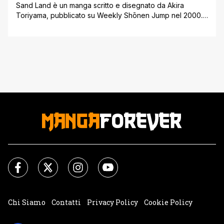
Sand Land è un manga scritto e disegnato da Akira
Toriyama, pubblicato su Weekly Shōnen Jump nel 2000.
Si tratta di una breve opera realizzata dopo la
conclusione di Dragon Ball. E con presente articolo
vogliamo riportare l'annuncio del videogioco basato sugli
eventi di Sand Land. Annunciato durante il Summer Game
Fest, sarà sviluppato un videogioco su Sand Land. [']
Chi Siamo
Contatti
Privacy Policy
Cookie Policy
Impostazioni Cookie