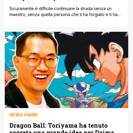
Sicuramente è difficile continuare la strada senza un
maestro, senza quella persona che ti ha forgiato e ti ha
aiutato a modellare nuovamente la sua creatura,
donandoti fiducia nel gestire il futuro di una delle opere
fumettistiche più importanti del mondo: questa è la
situazione di Toyotaro, l'attuale artista dietro Dragon Ball
Super. Recentemente, come [']
NEWS ANIME
Dragon Ball: Toriyama ha tenuto
segreta una grande idea per Daima