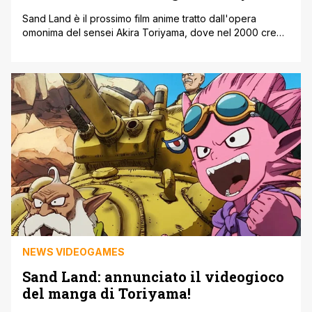
Sand Land è il prossimo film anime tratto dall'opera
omonima del sensei Akira Toriyama, dove nel 2000 creò
questo one shot molto interessante pubblicato anche in
Italia da Star Comics. A tal proposito, così come leggiamo
su ANN è stato pubblicato un nuovo trailer di circa 90
secondi, dove abbiamo occasione di vedere di più [']
NEWS VIDEOGAMES
Sand Land: annunciato il videogioco
del manga di Toriyama!