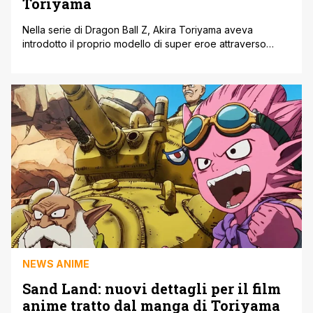
Toriyama
Nella serie di Dragon Ball Z, Akira Toriyama aveva
introdotto il proprio modello di super eroe attraverso
l'alter ego di Gohan. Stiamo parlando di Great Saiyaman,
grazie al quale il figlio di Goku poteva nascondere il suo
potenziale fuori dal comune senza intaccare la sua vita da
ragazzo 'normale'. E Toriyama ha riproposto questo tipo
[']
NEWS ANIME
Sand Land: nuovi dettagli per il film
anime tratto dal manga di Toriyama