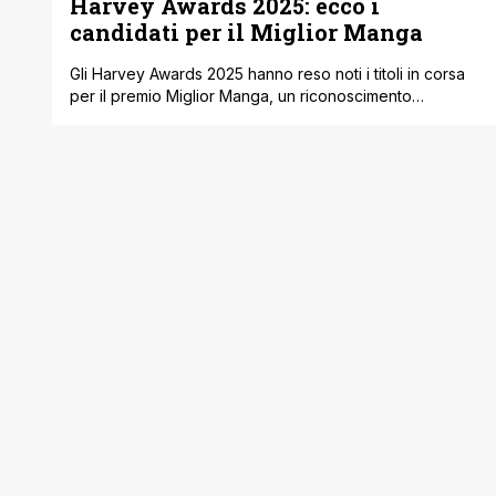
Harvey Awards 2025: ecco i
candidati per il Miglior Manga
Gli Harvey Awards 2025 hanno reso noti i titoli in corsa
per il premio Miglior Manga, un riconoscimento
importante che ogni anno attira l’attenzione di lettori e
addetti ai lavori da tutto il mondo. Tra i candidati ci sono
alcune delle opere giapponesi più chiacchierate degli
ultimi anni. Uno di questi è L’estate in cui [']