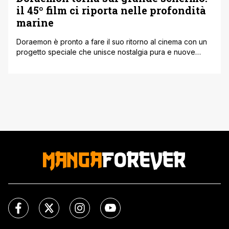
il 45º film ci riporta nelle profondità
marine
Doraemon è pronto a fare il suo ritorno al cinema con un
progetto speciale che unisce nostalgia pura e nuove
emozioni. È stata infatti svelata la visual principale di
Doraemon the Movie: New Nobita and the Castle of the
Undersea Devil, il 45º film della storica saga
cinematografica, in arrivo il 27 febbraio 2026 nelle [']