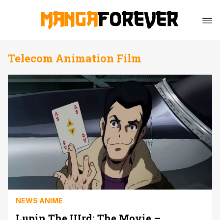
Telecom Animation Film
NEWS ANIME
Lupin The IIIrd: The Movie –