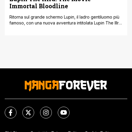
Immortal Bloodline
Ritorna sul grande schermo Lupin, il ladro gentiluomo più
famoso, con una nuova avventura intitolata Lupin The IIIrd:
Immortal Bloodline diretto da Takeshi Koike. L’annuncio,
per il film in arrivo nei cinema giapponesi il prossimo 27
giugno, è stato accompagnato dalla pubblicazione di un
trailer e una visual. Il sito ufficiale del franchise Lupin III [']