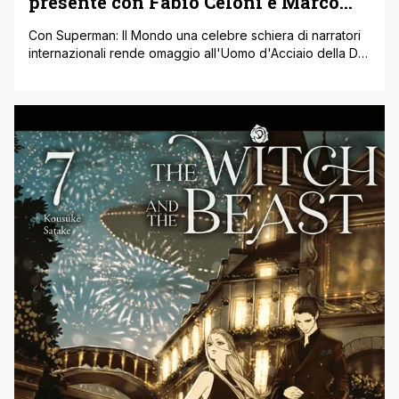
presente con Fabio Celoni e Marco
Nucci
Con Superman: Il Mondo una celebre schiera di narratori
internazionali rende omaggio all'Uomo d'Acciaio della DC
in una raccolta commemorativa edita in un lussuoso
volume cartonato, in uscita in occasione della Summer of
Superman e del prossimo film in arrivo al cinema. Sin dalle
sue origini nel 1938, Superman è diventato un simbolo di
verità [']