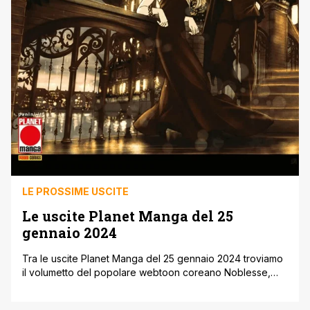
LE PROSSIME USCITE
Le uscite Planet Manga del 25
gennaio 2024
Tra le uscite Planet Manga del 25 gennaio 2024 troviamo
il volumetto del popolare webtoon coreano Noblesse,
oltre agli esordi di Mi Togli il Respiro e Hirano e Kagiura,
spin-off di Sasaki e Miyano. Inoltre il nuovo cofanetto