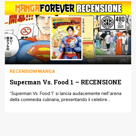
della Serie Nera di Berserk e il sesto volume dell’edizione
Deluxe, oltre ai volumi conclusivi dei manga [']
RECENSIONI MANGA
Superman Vs. Food 1 – RECENSIONE
'Superman Vs. Food 1' si lancia audacemente nell'arena
della commedia culinaria, presentando il celebre
supereroe Superman alle prese con una debolezza
insolita: il cibo giapponese. Pubblicato in Italia dalla Planet
Manga, il manga offre un mix di humor e avventura, ma la
sua esecuzione, purtroppo, non riesce a raggiungere le
aspettative, risultando spesso forzato e [']