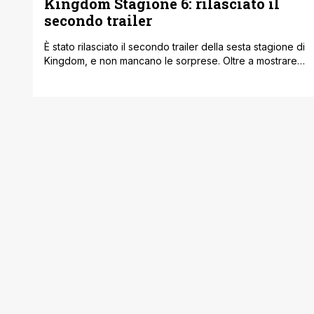
Kingdom Stagione 6: rilasciato il
secondo trailer
È stato rilasciato il secondo trailer della sesta stagione di
Kingdom, e non mancano le sorprese. Oltre a mostrare
nuove scene che promettono battaglie ancora più
spettacolari, il video svela anche nuovi membri del cast
e l’ending theme, intitolato Hoko e interpretato da
Tomonari Sora. La stagione partirà ufficialmente il 4
ottobre e sarà disponibile [']