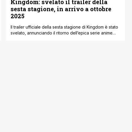
Kingdom: svelato il trailer della
sesta stagione, in arrivo a ottobre
2025
Il trailer ufficiale della sesta stagione di Kingdom è stato
svelato, annunciando il ritorno dell’epica serie anime
per ottobre 2025. La nuova stagione promette di
portare sullo schermo l’intensa guerra tra i regni di Qin e
Zhao, con Shin pronto a impugnare la lancia ereditata
da Wang Yi. Un trailer che anticipa battaglie epiche Il [']