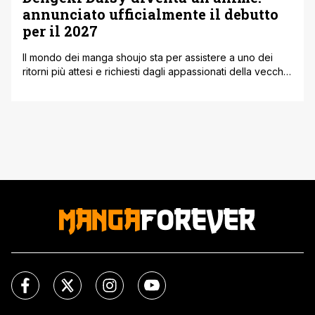
annunciato ufficialmente il debutto
per il 2027
Il mondo dei manga shoujo sta per assistere a uno dei
ritorni più attesi e richiesti dagli appassionati della vecchia
scuola. A distanza di parecchi anni dalla conclusione
dell’opera cartacea, è arrivata la conferma ufficiale che
molti speravano di sentire: Dengeki Daisy, il famosissimo
manga firmato da Kyousuke Motomi, riceverà finalmente
un adattamento anime televisivo, [']