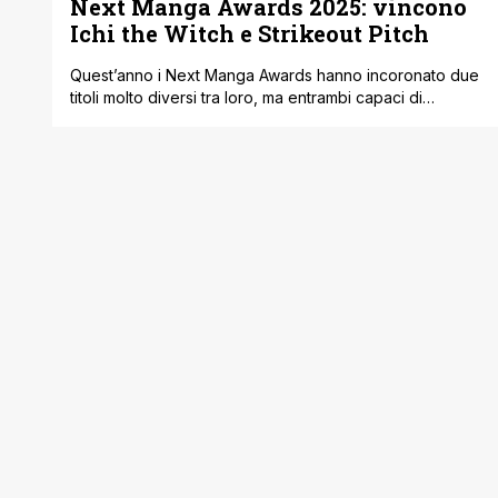
Next Manga Awards 2025: vincono
Ichi the Witch e Strikeout Pitch
Quest’anno i Next Manga Awards hanno incoronato due
titoli molto diversi tra loro, ma entrambi capaci di
conquistare i lettori. Nella categoria Print Manga il
premio più alto è andato a Ichi the Witch, mentre nella
sezione Web Manga ha trionfato Strikeout Pitch.
Entrambe le opere sono pubblicate da Shueisha e
disponibili anche in inglese [']