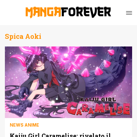
Spica Aoki
NEWS ANIME
Kaiju Girl Caramelise: rivelato il