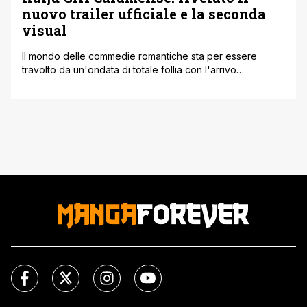
nuovo trailer ufficiale e la seconda
visual
Il mondo delle commedie romantiche sta per essere
travolto da un'ondata di totale follia con l'arrivo
dell'adattamento animato di Kaiju Girl Caramelise. I canali
ufficiali della serie hanno finalmente pubblicato la
seconda visual promozionale e un trailer inedito che fissa
il debutto televisivo al prossimo 2 luglio 2026. Questa
storia promette di scardinare completamente i [']