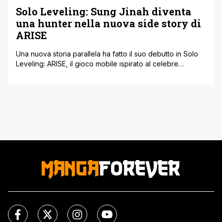
Solo Leveling: Sung Jinah diventa
una hunter nella nuova side story di
ARISE
Una nuova storia parallela ha fatto il suo debutto in Solo
Leveling: ARISE, il gioco mobile ispirato al celebre
manhwa di Chugong. Questa volta i riflettori si spostano su
Sung Jinah, sorella del protagonista Sung Jin-Woo, che in
un universo alternativo si risveglia come hunter. Il
contenuto fa parte della serie “Hunter: Origin”, pensata
per [']