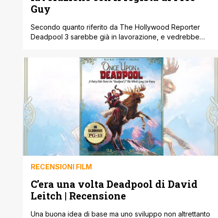
Guy
Secondo quanto riferito da The Hollywood Reporter
Deadpool 3 sarebbe già in lavorazione, e vedrebbe
Ryan Reynolds collaborare ancora con il regista Shawn
Levy, che negli ultimi tempi l’ha diretto in Free Guy e nel
recentissimo The Adam Project, appena uscito su
Netflix. Proprio durante la promozione di Free Guy era
stato diffuso un primo [']
RECENSIONI FILM
C’era una volta Deadpool di David
Leitch | Recensione
Una buona idea di base ma uno sviluppo non altrettanto