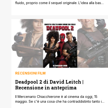
fluido, proprio come il sequel originale. L'idea alla base
di C'era una volta Deadpool era geniale: prendere il
sequel dedicato al Mercenario Chiacchierone, celebre
per essere sboccato e diretto, e trasformarlo in una
versione edulcorata di se stesso, non vietata ai minori,
complici le festività [']
RECENSIONI FILM
Deadpool 2 di David Leitch |
Recensione in anteprima
Il Mercenario Chiacchierone è al cinema da oggi, 15
maggio. Se c'è una cosa che ha contraddistinto tanto il
Deadpool fumettistico quanto quello cinematografico