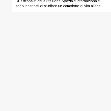
Gli astronauti della Stazione Spaziale Internazionale
sono incaricati di studiare un campione di vita aliena
proveniente da Marte. Purtroppo per loro, l'organismo
si rivelerà essere molto più intelligente e pericoloso di
quanto gli scienziati avessero previsto. Mi è piaciuto
moltissimo Life, nuovo film dello svedese Daniel
Espinosa, il cui cinema ' nonostante le origini cilene '
emana [']