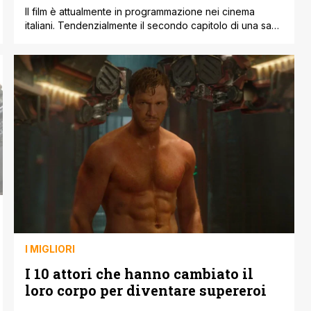
Il film è attualmente in programmazione nei cinema
italiani. Tendenzialmente il secondo capitolo di una saga
cinematografica è sempre orientato verso due elementi
narrativi ricorrenti: per quanto riguarda il processo di
ampliamento e approfondimento della caratterizzazione
dei personaggi abbiamo l'esplorazione del tema
familiare, che spesso e volentieri nello specifico si
riferisce a quello di padre/figlio, [']
I MIGLIORI
I 10 attori che hanno cambiato il
loro corpo per diventare supereroi