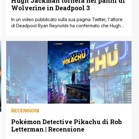
Hugh Jackman tornerà nei panni di
Wolverine in Deadpool 3
In un video pubblicato sulla sua pagina Twitter, l'attore
di Deadpool Ryan Reynolds ha confermato che Hugh
Jackman tornerà a vestire i panni di Wolverine in
Deadpool 3 dei Marvel Studios. Al termine di una clip di
81 secondi in cui afferma di non avere nessuna idea per
Deadpool 3, Reynolds chiede improvvisamente alla star
[']
RECENSIONI
Pokémon Detective Pikachu di Rob
Letterman | Recensione