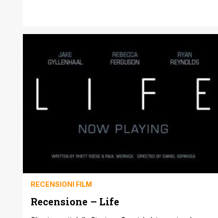
interpretato da Ryan Reynolds, è il suo essere
irriverente e il suo sfondare sagacemente la quarta
parete. Il tanto atteso (e voluto) sequel, Deadpool 2,
ora al cinema, fa il suo sporco dovere [']
RECENSIONI FILM
Recensione – Life