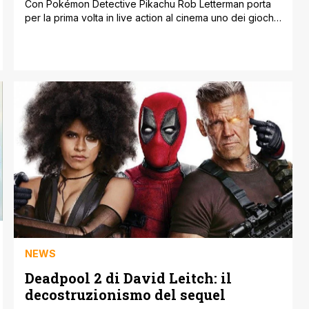
Con Pokémon Detective Pikachu Rob Letterman porta
per la prima volta in live action al cinema uno dei giochi
della nostra pre-adolescenza. Chi ha giocato al
videogioco, chi ha collezionato le carte, chi ha seguito
le puntate dell'anime o letto il manga non potrà non
emozionarsi nel vedere sul grande schermo i propri
beniamini. Allo [']
NEWS
Deadpool 2 di David Leitch: il
decostruzionismo del sequel