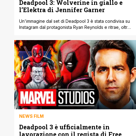
Deadpool 3: Wolverine in giallo e
l’Elektra di Jennifer Garner
Un'immagine dal set di Deadpool 3 è stata condivisa su
Instagram dal protagonista Ryan Reynolds e ritrae, oltre
allo stesso Reynolds in costume, Hugh Jackman con il
classico costume giallo di Wolverine. Nonostante
Jackman abbia interpretato il personaggio di Wolverine
in ben 10 progetti cinematografici, tra ruoli da
protagonista e cameo, non ha mai avuto [']
NEWS FILM
Deadpool 3 è ufficialmente in
lavorazione con il regista di Free