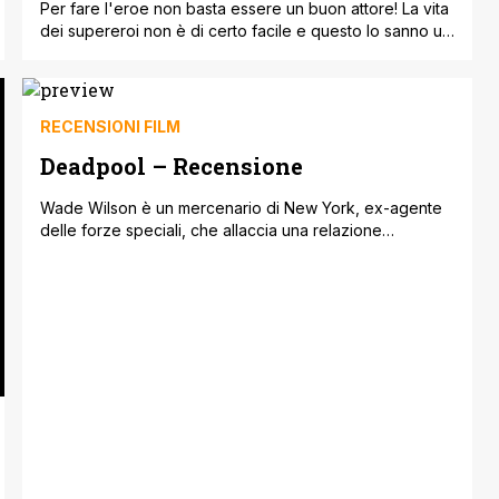
Per fare l'eroe non basta essere un buon attore! La vita
dei supereroi non è di certo facile e questo lo sanno un
po' tutti i fan. Ciò che spesso viene sottovalutato è però
gli sforzi che fanno gli attori per interpretarli sul grande
schermo: per essere un supereroe non basta infatti
essere solamente un [']
RECENSIONI FILM
Deadpool – Recensione
Wade Wilson è un mercenario di New York, ex-agente
delle forze speciali, che allaccia una relazione
sentimentale con la escort Vanessa. Subito dopo averle
chiesto di sposarlo, Wade scopre di avere il cancro.
Decide così di sottoporsi ad un trattamento
sperimentale segreto durante il quale viene torturato da
Ajax, capo del progetto, e dalla sua [']