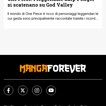
si scatenano su God Valley
Il mondo di One Piece è ricco di personaggi leggendari le
cui gesta sono principalmente raccontate tramite i ricordi
e i flashback. Il misterioso incidente di God Valley è uno di
questi e l'anime, adattando il passato di Kuma, ha svelato
inedite informazioni sull'incidente di God Valley tra cui una
leggendaria battaglia dove l'ex Re [']