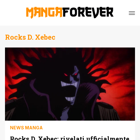
Rocks D. Xebec
NEWS MANGA
Rocks D. Xebec: rivelati ufficialmente