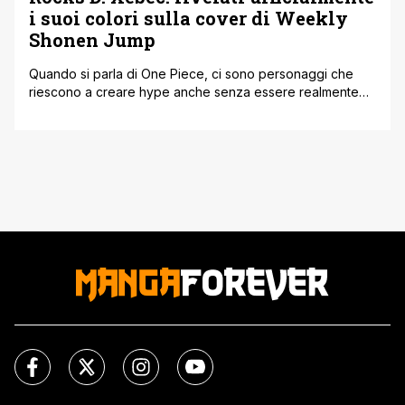
i suoi colori sulla cover di Weekly
Shonen Jump
Quando si parla di One Piece, ci sono personaggi che
riescono a creare hype anche senza essere realmente
presenti nella storia da decenni. Rocks D. Xebec è uno di
quelli. Una figura leggendaria, avvolta dal mistero,
nominata poche volte ma capace di far esplodere teorie,
discussioni e speculazioni ogni volta che appare una
nuova informazione [']