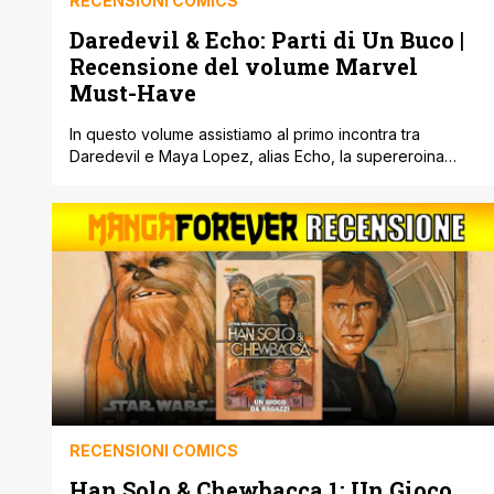
RECENSIONI COMICS
Daredevil & Echo: Parti di Un Buco |
Recensione del volume Marvel
Must-Have
In questo volume assistiamo al primo incontra tra
Daredevil e Maya Lopez, alias Echo, la supereroina
non-udente protagonista della prossima serie su
Disney+ !
RECENSIONI COMICS
Han Solo & Chewbacca 1: Un Gioco