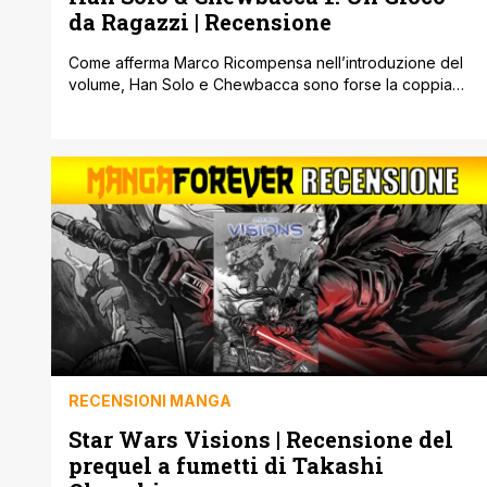
da Ragazzi | Recensione
Come afferma Marco Ricompensa nell’introduzione del
volume, Han Solo e Chewbacca sono forse la coppia
più prominente nella storia del cinema a non aver mai
avuto il ruolo di protagonista. Panini pubblica in questo
volume i primi 5 episodi della serie Star Wars: Han Solo '
Chewbacca pubblicata dalla Marvel, che è durata in
totale [']
RECENSIONI MANGA
Star Wars Visions | Recensione del
prequel a fumetti di Takashi