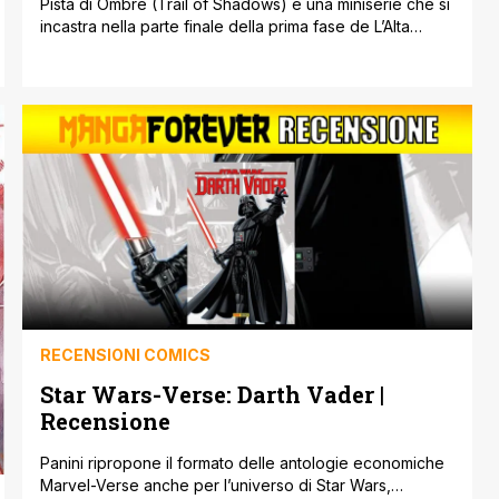
Pista di Ombre (Trail of Shadows) è una miniserie che si
incastra nella parte finale della prima fase de L’Alta
Repubblica, la colossale operazione cross-mediale
portata avanti da Lucasfilm che coinvolge romanzi e
fumetti di Star Wars e che è recentemente sbarcata
anche su Disney+ con la serie per bambini Young Jedi
Adventures, ambientata in [']
RECENSIONI COMICS
Star Wars-Verse: Darth Vader |
Recensione
Panini ripropone il formato delle antologie economiche
Marvel-Verse anche per l’universo di Star Wars,