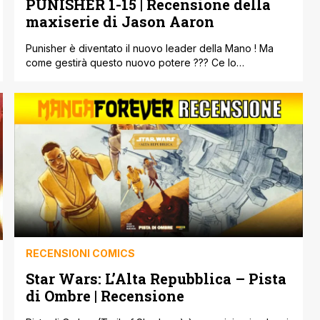
PUNISHER 1-15 | Recensione della
maxiserie di Jason Aaron
Punisher è diventato il nuovo leader della Mano ! Ma
come gestirà questo nuovo potere ??? Ce lo
raccontano Jason Aaron, Jesus Saiz e Paul Azaceta, in
un emozionante viaggio tra presente e passato, che
scaverà nel profondo dell’animo di Frank Castle !
RECENSIONI COMICS
Star Wars: L’Alta Repubblica – Pista
di Ombre | Recensione