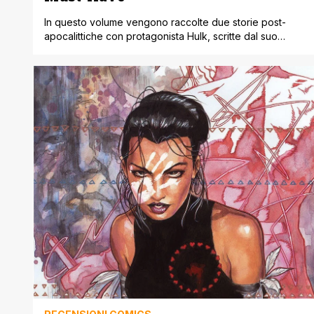
In questo volume vengono raccolte due storie post-
apocalittiche con protagonista Hulk, scritte dal suo
autore di punta, Peter David, e disegnate da due talenti
assoluti come George Perez e Dale Keown !