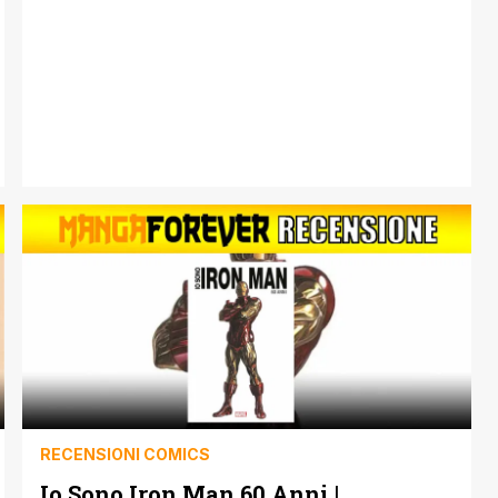
iniziando con questo Star Wars-Verse: Darth Vader, un
agile volumetto che presenta 4 storie con protagonista
lo storico antagonista della trilogia originale. Lo spirito di
questi volumetti Star Wars-Verse è quello di rendere
accessibile i personaggi dei fumetti a chi ha [']
RECENSIONI COMICS
Io Sono Iron Man 60 Anni |