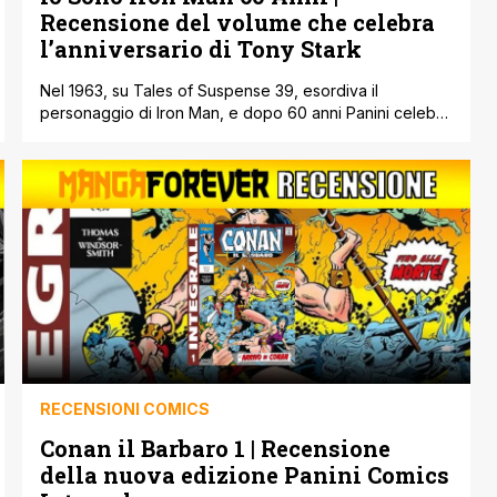
Recensione del volume che celebra
l’anniversario di Tony Stark
Nel 1963, su Tales of Suspense 39, esordiva il
personaggio di Iron Man, e dopo 60 anni Panini celebra
quello che è diventato improvvisamente uno dei
personaggi più iconici della Marvel con una nuova
edizione del volume della collana “Io Sono…” Io Sono
Iron Man 60 Anni, rispetto all’ultima edizione uscita nel
2019, aggiunge una [']
RECENSIONI COMICS
Conan il Barbaro 1 | Recensione
della nuova edizione Panini Comics