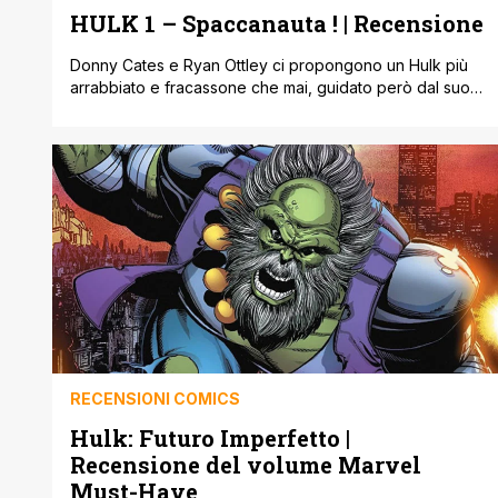
HULK 1 – Spaccanauta ! | Recensione
Donny Cates e Ryan Ottley ci propongono un Hulk più
arrabbiato e fracassone che mai, guidato però dal suo
alter-ego Bruce Banner, al comando di quella che lui
stesso ha definito l’“astronave Hulk” !!!
RECENSIONI COMICS
Hulk: Futuro Imperfetto |
Recensione del volume Marvel
Must-Have