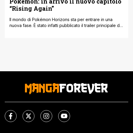
Pokémon: in arrivo il nuovo capitolo
“Rising Again”
Il mondo di Pokémon Horizons sta per entrare in una
nuova fase. È stato infatti pubblicato il trailer principale del
prossimo arco narrativo intitolato Rising Again, che
segnerà un vero e proprio nuovo inizio per l’anime. Il
debutto è fissato per la prossima settimana, con l’episodio
numero 115. Questo nuovo capitolo promette di portare
con [']