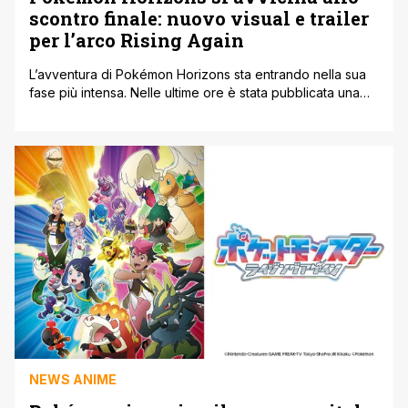
scontro finale: nuovo visual e trailer
per l’arco Rising Again
L’avventura di Pokémon Horizons sta entrando nella sua
fase più intensa. Nelle ultime ore è stata pubblicata una
nuova visual ufficiale accompagnata da un trailer che
anticipa la battaglia finale dell’arco narrativo Rising Again.
Un momento chiave per la serie, che da settimane sta
costruendo tensione e aspettative attorno ai suoi
protagonisti e ai misteri [']
NEWS ANIME