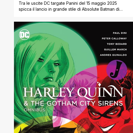
Tra le uscite DC targate Panini del 15 maggio 2025
spicca il lancio in grande stile di Absolute Batman di
Scott Snyder e Nick Dragotta, la nuova versione del
Cavaliere Oscuro campione di vendite negli States.
Inoltre il lancio della nuovissima Justice League
Unlimited che segna l’inizio dell’era All In per il classico
DC Universe [']