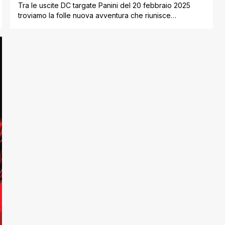
Tra le uscite DC targate Panini del 20 febbraio 2025
troviamo la folle nuova avventura che riunisce
Catwoman, Harley Quinn e Poison Ivy, le Gotham City
Sirens! Inoltre la rivisitazione dei primi anni del Cavaliere
Oscuro in Bat-Man: il Primo Cavaliere e il ritorno di un
classico moderno DC come The New Frontier
dell’indimenticato Darwyn [']