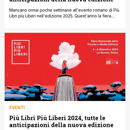
Mancano ormai poche settimane all'evento romano di Più
Libri più Liberi nell'edizione 2025. Quest'anno la fiera
Nazionale interamente dedicata alla Piccola e Media
Editoria, promossa e organizzata dall'Associazione
Italiana Editori (AIE), si terrà da giovedì 4 a lunedì 8
dicembre alla Nuvola nel quartiere EUR di Roma. Cinque
giorni dedicati ai libri e alla lettura [']
EVENTI
Più Libri Più Liberi 2024, tutte le
anticipazioni della nuova edizione