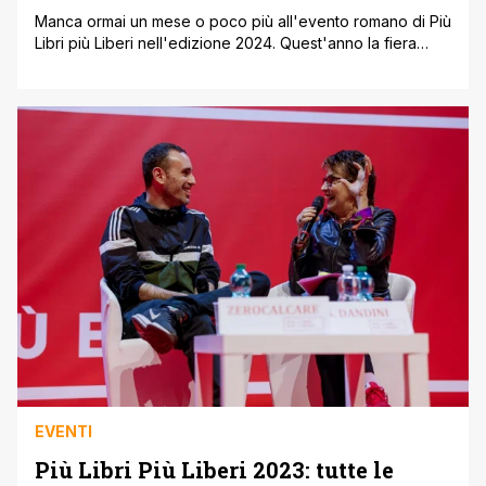
Manca ormai un mese o poco più all'evento romano di Più
Libri più Liberi nell'edizione 2024. Quest'anno la fiera
Nazionale interamente dedicata alla Piccola e Media
Editoria, promossa e organizzata dall'Associazione
Italiana Editori (AIE), si terrà dal 4 al 8 dicembre. Come
sempre questa manifestazione avrà luogo a Roma presso
La Nuvola dell’Eur. Come ogni [']
EVENTI
Più Libri Più Liberi 2023: tutte le