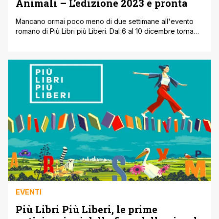
Animali – L’edizione 2023 è pronta
Mancano ormai poco meno di due settimane all'evento
romano di Più Libri più Liberi. Dal 6 al 10 dicembre torna
infatti la fiera Nazionale interamente dedicata alla Piccola
e Media Editoria. La manifestazione si terrà come ogni
anno a La Nuvola dell’Eur. Quest'anno ci saranno 594
espositori, provenienti da tutto il Paese, presenteranno al
pubblico [']
EVENTI
Più Libri Più Liberi, le prime