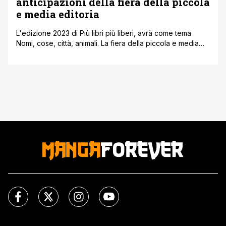
anticipazioni della fiera della piccola
e media editoria
L'edizione 2023 di Più libri più liberi, avrà come tema
Nomi, cose, città, animali. La fiera della piccola e media
editoria organizzata da AIE. Anche quest'anno si terrà alla
Nuvola di Fuksas nella zona dell'Eur a Roma dal 6 al 10
dicembre. Come molti sanno, Nomi, cose, città, animali è
un gioco di bambini, che [']