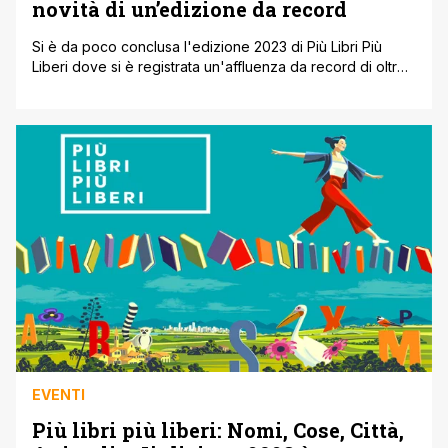
novità di un’edizione da record
Si è da poco conclusa l'edizione 2023 di Più Libri Più
Liberi dove si è registrata un'affluenza da record di oltre
115 mila persone. Un successo enorme favorito anche dal
ponte che ha spinto i romani e i tanti partecipanti da tutta
Italia ad affluire all'evento. Al successo ha contribuito
sicuramente l'afflusso di scolaresche dei [']
EVENTI
Più libri più liberi: Nomi, Cose, Città,