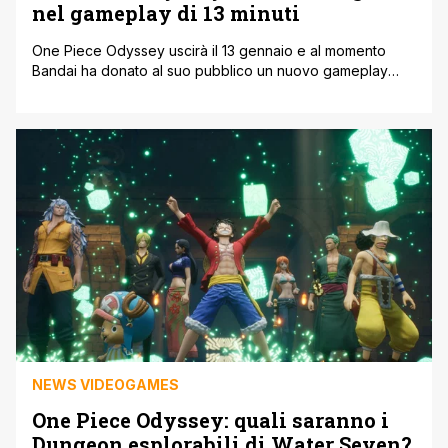
nel gameplay di 13 minuti
One Piece Odyssey uscirà il 13 gennaio e al momento
Bandai ha donato al suo pubblico un nuovo gameplay
volto alla dimostrazione di questo nuovo e ambizioso
titolo. Come ben sapete Oda ha partecipato anche a
questa produzione, scrivendo una storia originale e
inventando anche dei nuovi personaggi insieme ai villain
del gioco. Nonostante sia [']
NEWS VIDEOGAMES
One Piece Odyssey: quali saranno i
Dungeon esplorabili di Water Seven?