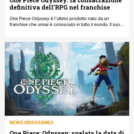
One Piece Odyssey: la consacrazione
definitiva dell’RPG nel franchise
One Piece Odyssey è l'ultimo prodotto nato da un
franchise che ormai è conosciuto in tutto il mondo. Il suo
successo è nato a partire dal manga per poi espandersi
nel campo dei anime e quello videoludico, per l'appunto.
One Piece, ovviamente, non ha bisogno di presentazioni.
Il manga scritto e disegnato da Eiichirō Oda, [']
NEWS VIDEOGAMES
One Piece: Odyssey: svelata la data di