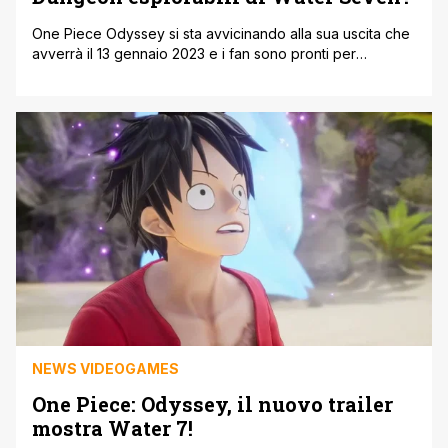
One Piece Odyssey si sta avvicinando alla sua uscita che
avverrà il 13 gennaio 2023 e i fan sono pronti per
avventurarsi in questa nuova storia completamente scritta
per l'occasione dal sensei Oda, che introduce nuovi
personaggi e risveglia dei vecchi villain molto noti al
pubblico più affezionato. Durante l'ultimo trailer abbiamo
avuto l'occasione infatti, [']
NEWS VIDEOGAMES
One Piece: Odyssey, il nuovo trailer
mostra Water 7!