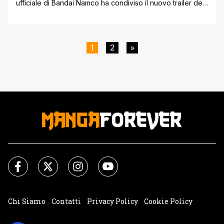
ufficiale di Bandai Namco ha condiviso il nuovo trailer del
prossimo videogioco dedicato al franchise, rivelando non
solo la data di uscita ma anche alcune location presenti
nella storia riprese dal manga originale. Luffy e la sua
ciurma infatti si ritroveranno sì catapultati in una storia
1
2
»
completamente [']
Chi Siamo
Contatti
Privacy Policy
Cookie Policy
Impostazioni Cookie