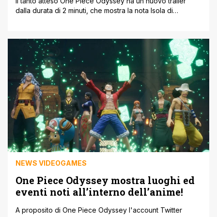
Il tanto atteso One Piece Odyssey ha un nuovo trailer
dalla durata di 2 minuti, che mostra la nota Isola di
Alabasta, ha detta di molti uno dei punti più alti e
importanti di tutto il manga di Oda. Luffy e la sua ciurma
infatti si ritroveranno sì catapultati in una storia
completamente nuova, ma [']
NEWS VIDEOGAMES
One Piece Odyssey mostra luoghi ed
eventi noti all’interno dell’anime!
A proposito di One Piece Odyssey l'account Twitter