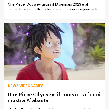
One Piece: Odyssey uscirà il 13 gennaio 2023 e al
momento sono molti i trailer e le informazioni riguardanti il
titolo videoludico tratto dal noto franchise creato da
Eiichiro Oda. Oggi è stato diffuso una nuova clip al
riguardo e questa volta il pubblico può avere un assaggio
di Water 7 all'interno di One Piece: [']
NEWS VIDEOGAMES
One Piece Odyssey: il nuovo trailer ci
mostra Alabasta!