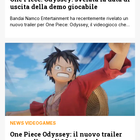
uscita della demo giocabile
Bandai Namco Entertainment ha recentemente rivelato un
nuovo trailer per One Piece: Odyssey, il videogioco che
sarà disponibile per PlayStation 5, PlayStation 4, Xbox
Series X | S e PC tramite Steam. Il trailer dava la possibilità
agli appassionati interessati al videogioco di esplorare
l’arco di Marineford e Dressrosa, ma oggi riportiamo che il
video [']
NEWS VIDEOGAMES
One Piece Odyssey: il nuovo trailer