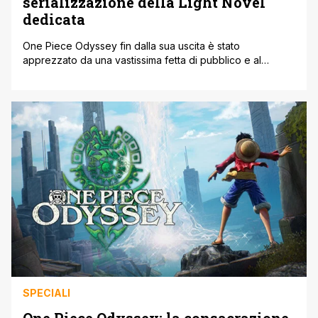
serializzazione della Light Novel
dedicata
One Piece Odyssey fin dalla sua uscita è stato
apprezzato da una vastissima fetta di pubblico e al
momento è considerata una delle trasposizioni
videoludiche più riuscite di sempre. Il noto JRPG targato
Bandai Namco a quanto pare avrà anche una Light Novel
dedicata, così come ci riporta ANN. I precedenti romanzi
di One Piece [']
SPECIALI