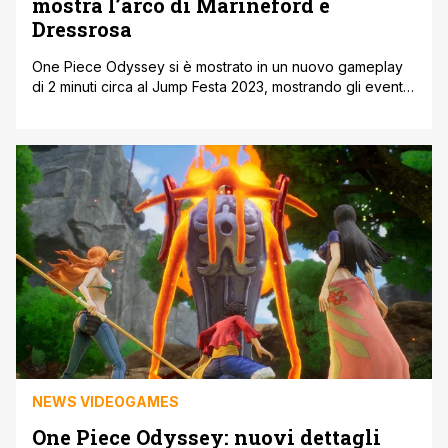
mostra l’arco di Marineford e
Dressrosa
One Piece Odyssey si è mostrato in un nuovo gameplay
di 2 minuti circa al Jump Festa 2023, mostrando gli eventi
comprensivi degli archi narrativi di Marineford e
Dressrosa. Le due saghe sono ancora oggi tra le più
amate dal pubblico e da gennaio si potranno vivere
anche in versione videoludica. Nel corso di questi [']
NEWS VIDEOGAMES
One Piece Odyssey: nuovi dettagli