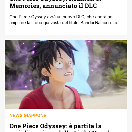
Memories, annunciato il DLC
One Piece Oyssey avrà un nuovo DLC, che andrà ad
ampliare la storia già vasta del titolo. Bandai Namco e lo
sviluppatore ILCA annunciano quindi 'Reunion of
Memories', una nuova avventura che mette al centro i
protagonisti della storia creata da Eiichiro Oda. Per
l'annuncio sono arrivati due trailer di lancio, insieme a una
descrizione [']
NEWS GIAPPONE
One Piece Odyssey: è partita la