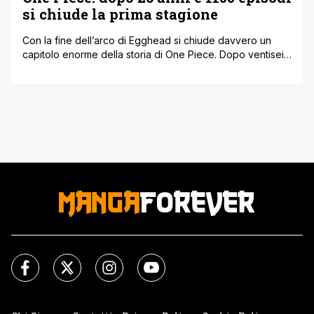
si chiude la prima stagione
Con la fine dell’arco di Egghead si chiude davvero un
capitolo enorme della storia di One Piece. Dopo ventisei
anni e più di mille episodi, l’anime saluta la sua classica
uscita settimanale. È una di quelle notizie che ti fanno
fermare un attimo a pensarci, soprattutto se sei cresciuto
aspettando ogni settimana un nuovo episodio [']