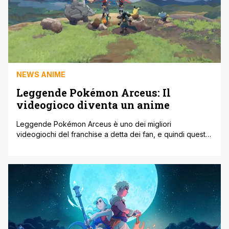
NEWS ANIME
Leggende Pokémon Arceus: Il
videogioco diventa un anime
Leggende Pokémon Arceus è uno dei migliori
videogiochi del franchise a detta dei fan, e quindi questa
notizia non può che giovare agli appassionati. The
Pokémon Company, nonostante abbia pubblicato
l'omonimo videogame da poco tempo, si appresta non
solo al lancio di due nuovi giochi dedicati al brand, ma
inizia a produrre anche un'anime, come se non [']