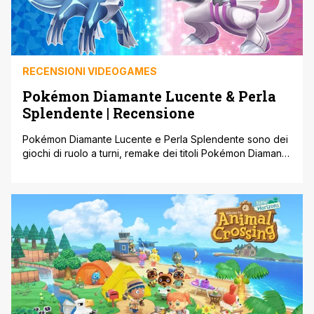
RECENSIONI VIDEOGAMES
Pokémon Diamante Lucente & Perla
Splendente | Recensione
Pokémon Diamante Lucente e Perla Splendente sono dei
giochi di ruolo a turni, remake dei titoli Pokémon Diamante
e Perla usciti per Nintendo DS. Questi titoli sono stati
sviluppati da ILCA e pubblicato da Nintendo su Nintendo
Switch il 19 novembre 2021. Entrambi i giochi sono
doppiati e sottotitolati in lingua italiana. Trama e comparto
[']