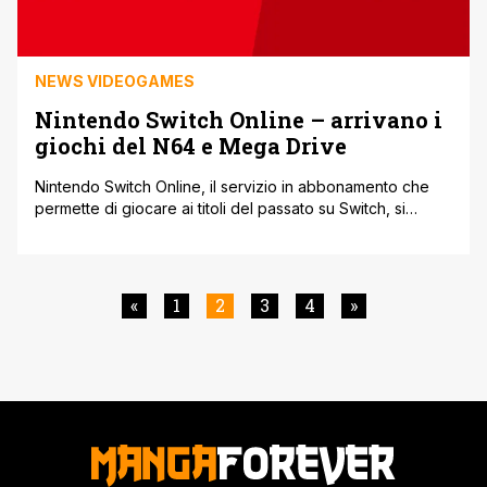
NEWS VIDEOGAMES
Nintendo Switch Online – arrivano i
giochi del N64 e Mega Drive
Nintendo Switch Online, il servizio in abbonamento che
permette di giocare ai titoli del passato su Switch, si
espande. Nel corso del Direct del 24 Settembre Nintendo
ha annunciato l'arrivo dei giochi del Nintendo 64 e del
Sega Mega Drive. La nuova iscrizione manterrà inoltre i
servizi inclusi nell'iscrizione attuale, come la possibilità di
«
1
2
3
4
»
giocare [']