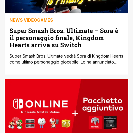
NEWS VIDEOGAMES
Super Smash Bros. Ultimate – Sora è
il personaggio finale, Kingdom
Hearts arriva su Switch
Super Smash Bros. Ultimate vedrà Sora di Kingdom Hearts
come ultimo personaggio giocabile. Lo ha annunciato
Masahiro Sakurai, creatore e direttore della fortunata
serie, nel corso di una diretta YouTube dedicata. Alcune
caratteristiche del personaggio, dall'account Twitter
ufficiale di Nintendo Italia: Sora utilizza delle magie
familiari per la sua speciale standard. Hai notato la portata
[']