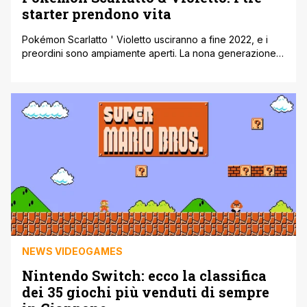
starter prendono vita
Pokémon Scarlatto ' Violetto usciranno a fine 2022, e i
preordini sono ampiamente aperti. La nona generazione è
stata rivelata, insieme ai tre starter: Sprigatito, Fuecoco e
Quaxly. A tal proposito sono stati ricreati crossover
improbabili e sono state ipotizzate le evoluzioni finali dei
tre Pokémon. Oggi però, si torna su Reddit, nello
specifico sul profilo dell'utente Lazerpand1 [']
NEWS VIDEOGAMES
Nintendo Switch: ecco la classifica
dei 35 giochi più venduti di sempre