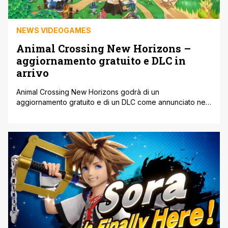
NEWS VIDEOGAMES
Animal Crossing New Horizons –
aggiornamento gratuito e DLC in
arrivo
Animal Crossing New Horizons godrà di un
aggiornamento gratuito e di un DLC come annunciato nel
corso del Direct dedicato del 15 Ottobre 2021. Sia
l'aggiornamento sia il DLC arriveranno il 5 Novembre 2021.
Il DLC si chiama Happy Home Paradise, costerà 24,99
Euro e sarà anche incluso, senza costi aggiuntivi, in
Nintendo Switch Online [']