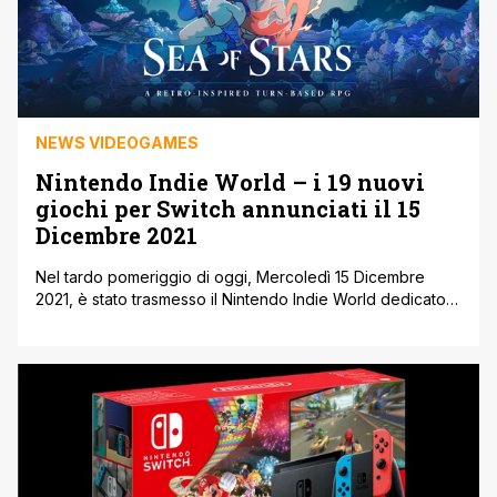
NEWS VIDEOGAMES
Nintendo Indie World – i 19 nuovi
giochi per Switch annunciati il 15
Dicembre 2021
Nel tardo pomeriggio di oggi, Mercoledì 15 Dicembre
2021, è stato trasmesso il Nintendo Indie World dedicato
ai giochi degli studi indipendenti in arrivo per Switch. Di
seguito il dettaglio degli annunci, dal comunicato stampa
ufficiale. I giochi annunciati durante il Nintendo Indie World
del 15 Dicembre Sea of Stars di Sabotage Studio: questo
prequel [']