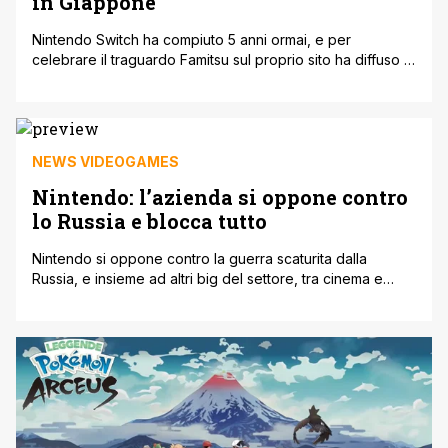
in Giappone
Nintendo Switch ha compiuto 5 anni ormai, e per
celebrare il traguardo Famitsu sul proprio sito ha diffuso la
classifica dei 35 giochi più venduti di sempre in Giappone
per la console Nintendo. I risultati potrebbero
sorprendere, forse. I numeri sono incredibili ma ricordate
che in terra nipponica i titoli Nintendo ottengono un
successo singolare [']
NEWS VIDEOGAMES
Nintendo: l’azienda si oppone contro
lo Russia e blocca tutto
Nintendo si oppone contro la guerra scaturita dalla
Russia, e insieme ad altri big del settore, tra cinema e
appunto videogiochi, l'opposizione mediatica non
appresta a fermarsi. Ricordiamo che anche EA
(Electronics Arts) ha fatto la sua mossa, e ha eliminato
dalle squadre disponibili in Fifa 22, tutte quelle russe e
bielorusse; inoltre anche CD [']