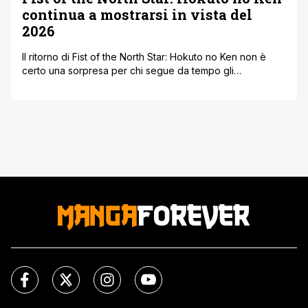
continua a mostrarsi in vista del
2026
Il ritorno di Fist of the North Star: Hokuto no Ken non è
certo una sorpresa per chi segue da tempo gli
aggiornamenti sul nuovo anime, ma nelle ultime ore è
arrivato un altro tassello importante. È stata infatti svelata
la seconda key visual ufficiale della serie, che continua
ad accompagnare il pubblico verso il [']